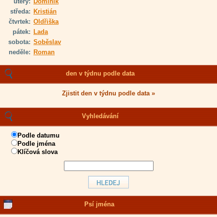
úterý:
Dominik
středa:
Kristián
čtvrtek:
Oldřiška
pátek:
Lada
sobota:
Soběslav
neděle:
Roman
den v týdnu podle data
Zjistit den v týdnu podle data »
Vyhledávání
Podle datumu
Podle jména
Klíčová slova
Psí jména