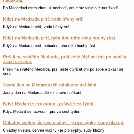
neuškodí.
Po Medardovi ostrá zima už nechodí, ani mráz vinici víc neuškodí.
Když na Medarda prší, voda břehy vrší.
Když na Medarda prší, voda břehy vrší.
Když na Medarda prší, nebudou toho roku houby růst.
Když na Medarda prší, nebudou toho roku houby růst.
Prší-li na svatého Medarda, prší ještě čtyřicet dní po sobě a
zkazí se sena.
Prší-li na svatého Medarda, prší ještě čtyřicet dní po sobě a zkazí se
sena.
Jasný den na Medarda tiší rolníkovo naříkání.
Jasný den na Medarda tiší rolníkovo naříkání.
Když Medard se rozvodní, pršívá šest týdní.
Když Medard se rozvodní, pršívá šest týdní.
Chladný květen, červen vlažný - je pro sýpky, sudy blažný.
Chladný květen, červen vlažný - je pro sýpky, sudy blažný.