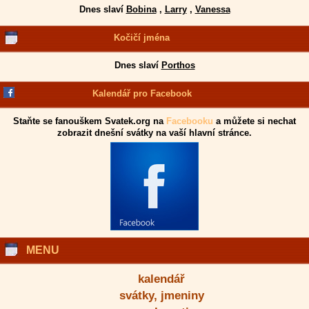
Dnes slaví
Bobina
,
Larry
,
Vanessa
Kočičí jména
Dnes slaví
Porthos
Kalendář pro Facebook
Staňte se fanouškem Svatek.org na
Facebooku
a můžete si nechat
zobrazit dnešní svátky na vaší hlavní stránce.
MENU
kalendář
svátky, jmeniny