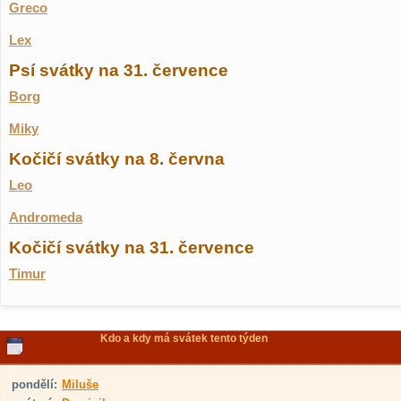
Greco
Lex
Psí svátky na 31. července
Borg
Miky
Kočičí svátky na 8. června
Leo
Andromeda
Kočičí svátky na 31. července
Timur
Kdo a kdy má svátek tento týden
pondělí:
Miluše