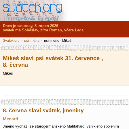
Dnes je saturday, 8. srpen 2026
svátek má
Soběslav
, zítra
Roman
, včera
Lada
Svatek.org
-
psí jména
- psí jméno - Mikeš
Mikeš slaví psí svátek 31. července ,
8. června
Mikeš
8. června slaví svátek, jmeniny
Medard
Jméno vychází ze starogermánského Mahtahard, vzniklého spojením