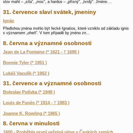
slov maht – „síla“, „moc“, a hardus – „přísný“, „tvrdý“. Jméno …
31. července slaví svátek, jmeniny
Ignác
Předlohou jména mohlo být řecké Ignatios, které vzniklo od základu ignis
s významem „oheň“. V tom případě by jméno zn…
8. června a významné osobnosti
Jean de La Fontaine (* 1621 - † 1695 )
Bonnie Tyler (* 1951 )
Lukáš Vaculík (* 1962 )
31. července a významné osobnosti
Boleslav Polívka (* 1949 )
Louis de Funès (* 1914 - † 1983 )
Joanne K. Rowling (* 1965 )
8. června v minulosti
1600 - Proběhla první veřejná pitva v Českých zemích