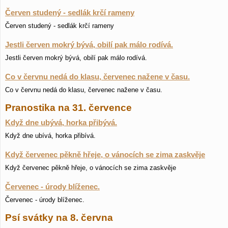
Červen studený - sedlák krčí rameny
Červen studený - sedlák krčí rameny
Jestli červen mokrý bývá, obilí pak málo rodívá.
Jestli červen mokrý bývá, obilí pak málo rodívá.
Co v červnu nedá do klasu, červenec nažene v času.
Co v červnu nedá do klasu, červenec nažene v času.
Pranostika na 31. července
Když dne ubývá, horka přibývá.
Když dne ubívá, horka přibívá.
Když červenec pěkně hřeje, o vánocích se zima zaskvěje
Když červenec pěkně hřeje, o vánocích se zima zaskvěje
Červenec - úrody blíženec.
Červenec - úrody blíženec.
Psí svátky na 8. června