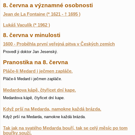
8. června a významné osobnosti
Jean de La Fontaine (* 1621 - † 1695 )
Lukáš Vaculík (* 1962 )
8. června v minulosti
1600 - Proběhla první veřejná pitva v Českých zemích
Provedl ji doktor Jan Jesenský.
Pranostika na 8. června
Pláče-li Medard i ječmen zapláče.
Pláče-li Medard i ječmen zapláče.
Medardova kápě, čtyřicet dní kape.
Medardova kápě, čtyřicet dní kape.
Když prší na Medarda, namokne každá brázda.
Když prší na Medarda, namokne každá brázda.
Tak jak na svatého Medarda bouří, tak se celý měsíc po tom
bouřky souží.