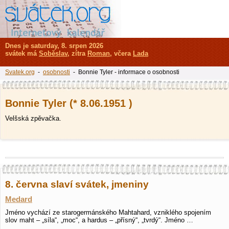
Dnes je saturday, 8. srpen 2026
svátek má
Soběslav
, zítra
Roman
, včera
Lada
Svatek.org
-
osobnosti
- Bonnie Tyler - informace o osobnosti
Bonnie Tyler (* 8.06.1951 )
Velšská zpěvačka.
8. června slaví svátek, jmeniny
Medard
Jméno vychází ze starogermánského Mahtahard, vzniklého spojením
slov maht – „síla“, „moc“, a hardus – „přísný“, „tvrdý“. Jméno …