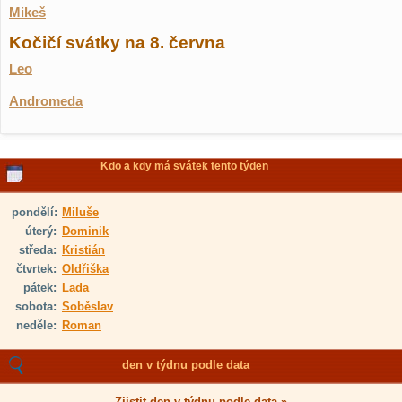
Mikeš
Kočičí svátky na 8. června
Leo
Andromeda
Kdo a kdy má svátek tento týden
pondělí:
Miluše
úterý:
Dominik
středa:
Kristián
čtvrtek:
Oldřiška
pátek:
Lada
sobota:
Soběslav
neděle:
Roman
den v týdnu podle data
Zjistit den v týdnu podle data »