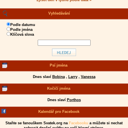
Vyhledávání
Podle datumu
Podle jména
Klíčová slova
Psí jména
Dnes slaví
Bobina
,
Larry
,
Vanessa
Kočičí jména
Dnes slaví
Porthos
Kalendář pro Facebook
Staňte se fanouškem Svatek.org na
Facebooku
a můžete si nechat
zobrazit dnešní svátky na vaší hlavní stránce.