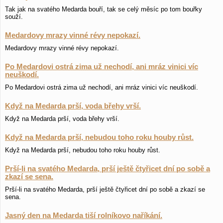
Tak jak na svatého Medarda bouří, tak se celý měsíc po tom bouřky
souží.
Medardovy mrazy vinné révy nepokazí.
Medardovy mrazy vinné révy nepokazí.
Po Medardovi ostrá zima už nechodí, ani mráz vinici víc
neuškodí.
Po Medardovi ostrá zima už nechodí, ani mráz vinici víc neuškodí.
Když na Medarda prší, voda břehy vrší.
Když na Medarda prší, voda břehy vrší.
Když na Medarda prší, nebudou toho roku houby růst.
Když na Medarda prší, nebudou toho roku houby růst.
Prší-li na svatého Medarda, prší ještě čtyřicet dní po sobě a
zkazí se sena.
Prší-li na svatého Medarda, prší ještě čtyřicet dní po sobě a zkazí se
sena.
Jasný den na Medarda tiší rolníkovo naříkání.