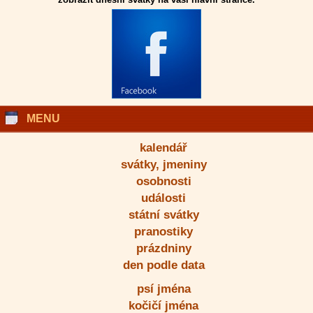
MENU
kalendář
svátky, jmeniny
osobnosti
události
státní svátky
pranostiky
prázdniny
den podle data
psí jména
kočičí jména