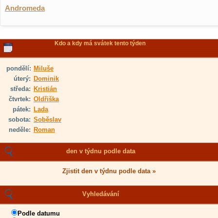
Andromeda
Kdo a kdy má svátek tento týden
pondělí:
Miluše
úterý:
Dominik
středa:
Kristián
čtvrtek:
Oldřiška
pátek:
Lada
sobota:
Soběslav
neděle:
Roman
den v týdnu podle data
Zjistit den v týdnu podle data »
Vyhledávání
Podle datumu