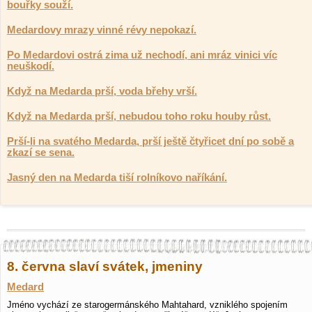
bouřky souží.
Medardovy mrazy vinné révy nepokazí.
Po Medardovi ostrá zima už nechodí, ani mráz vinici víc
neuškodí.
Když na Medarda prší, voda břehy vrší.
Když na Medarda prší, nebudou toho roku houby růst.
Prší-li na svatého Medarda, prší ještě čtyřicet dní po sobě a
zkazí se sena.
Jasný den na Medarda tiší rolníkovo naříkání.
8. června slaví svátek, jmeniny
Medard
Jméno vychází ze starogermánského Mahtahard, vzniklého spojením