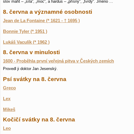
slov maht – „síla“, „moc“, a hardus – „přísný“, „tvrdý“. Jméno …
8. června a významné osobnosti
Jean de La Fontaine (* 1621 - † 1695 )
Bonnie Tyler (* 1951 )
Lukáš Vaculík (* 1962 )
8. června v minulosti
1600 - Proběhla první veřejná pitva v Českých zemích
Provedl ji doktor Jan Jesenský.
Psí svátky na 8. června
Greco
Lex
Mikeš
Kočičí svátky na 8. června
Leo