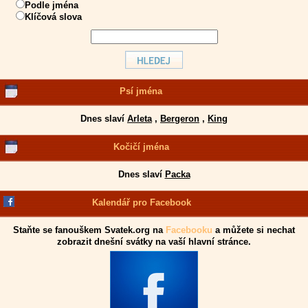
Podle jména
Klíčová slova
Psí jména
Dnes slaví
Arleta
,
Bergeron
,
King
Kočičí jména
Dnes slaví
Packa
Kalendář pro Facebook
Staňte se fanouškem Svatek.org na
Facebooku
a můžete si nechat
zobrazit dnešní svátky na vaší hlavní stránce.