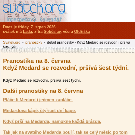
Dnes je friday, 7. srpen 2026
svátek má
Lada
, zítra
Soběslav
, včera
Oldřiška
Svatek.org
-
pranostiky
- detail pranostiky - Když Medard se rozvodní, pršívá
šest týdní. …
Pranostika na 8. června
Když Medard se rozvodní, pršívá šest týdní.
Když Medard se rozvodní, pršívá šest týdní.
Další pranostiky na 8. června
Pláče-li Medard i ječmen zapláče.
Medardova kápě, čtyřicet dní kape.
Když prší na Medarda, namokne každá brázda.
Tak jak na svatého Medarda bouří, tak se celý měsíc po tom