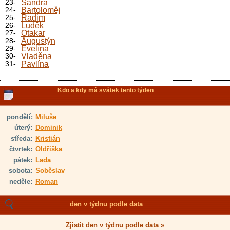
23-
Sandra
24-
Bartoloměj
25-
Radim
26-
Luděk
27-
Otakar
28-
Augustýn
29-
Evelína
30-
Vladěna
31-
Pavlína
Kdo a kdy má svátek tento týden
pondělí:
Miluše
úterý:
Dominik
středa:
Kristián
čtvrtek:
Oldřiška
pátek:
Lada
sobota:
Soběslav
neděle:
Roman
den v týdnu podle data
Zjistit den v týdnu podle data »