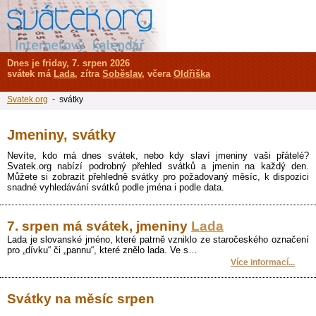
Dnes je friday, 7. srpen 2026
svátek má
Lada
, zítra
Soběslav
, včera
Oldřiška
Svatek.org
- svátky
Jmeniny, svátky
Nevíte, kdo má dnes svátek, nebo kdy slaví jmeniny vaši přátelé?
Svatek.org nabízí podrobný přehled svátků a jmenin na každý den.
Můžete si zobrazit přehledně svátky pro požadovaný měsíc, k dispozici
snadné vyhledávání svátků podle jména i podle data.
7. srpen má svátek, jmeniny
Lada
Lada je slovanské jméno, které patrně vzniklo ze staročeského označení
pro „dívku“ či „pannu“, které znělo lada. Ve s…
Více informací...
Svátky na měsíc srpen