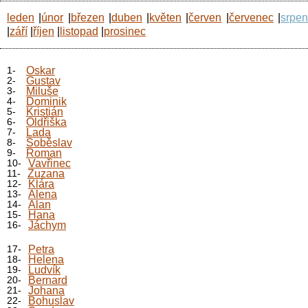
leden
|
únor
|
březen
|
duben
|
květen
|
červen
|
červenec
|
srpe
|
září
|
říjen
|
listopad
|
prosinec
1-
Oskar
2-
Gustav
3-
Miluše
4-
Dominik
5-
Kristián
6-
Oldřiška
7-
Lada
8-
Soběslav
9-
Roman
10-
Vavřinec
11-
Zuzana
12-
Klára
13-
Alena
14-
Alan
15-
Hana
16-
Jáchym
17-
Petra
18-
Helena
19-
Ludvík
20-
Bernard
21-
Johana
22-
Bohuslav