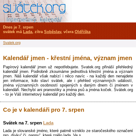
Dnes je 7. srpen
svátek má
Lada
, zítra
Soběslav
, včera
Oldřiška
Svatek.org
Kalendář jmen - křestní jména, význam jmen
Papírový kalendář jmen už nepotřebujete. Svatek.org přináší přehledný
kalendář jmen. Podrobně zkoumáme jednotlivá křestní jména a význam
jmen. Náš kalendář však nabízí i něco navíc - na každý den nenajdete
jen informace, kdo slaví svátek, ale i přehled významných událostí,
jména významných osobností spojených s daným dnem či jménem v
kalendáři. Nechybí ani pranostiky a jména psů a jména koček. Svátek.org
- to je Váš internetový kalendář pro každý den.
Co je v kalendáři pro 7. srpen
Svátek na 7. srpen
Lada
Lada je slovanské jméno, které patrně vzniklo ze staročeského označení
pro „dívku“ či „pannu“, které znělo lada. Ve s…