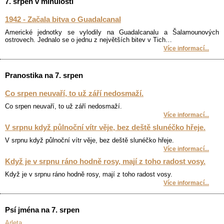
7. srpen v minulosti
1942 - Začala bitva o Guadalcanal
Americké jednotky se vylodily na Guadalcanalu a Šalamounových
ostrovech. Jednalo se o jednu z největších bitev v Tich…
Více informací...
Pranostika na 7. srpen
Co srpen neuvaří, to už září nedosmaží.
Co srpen neuvaří, to už září nedosmaží.
Více informací...
V srpnu když půlnoční vítr věje, bez deště slunéčko hřeje.
V srpnu když půlnoční vítr věje, bez deště slunéčko hřeje.
Více informací...
Když je v srpnu ráno hodně rosy, mají z toho radost vosy.
Když je v srpnu ráno hodně rosy, mají z toho radost vosy.
Více informací...
Psí jména na 7. srpen
Arleta