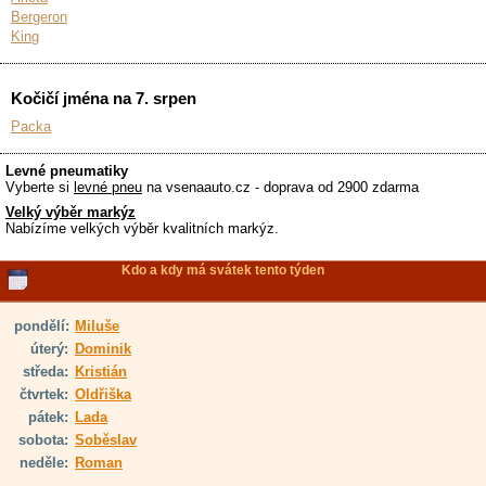
Bergeron
King
Kočičí jména na 7. srpen
Packa
Levné pneumatiky
Vyberte si
levné pneu
na vsenaauto.cz - doprava od 2900 zdarma
Velký výběr markýz
Nabízíme velkých výběr kvalitních markýz.
Kdo a kdy má svátek tento týden
pondělí:
Miluše
úterý:
Dominik
středa:
Kristián
čtvrtek:
Oldřiška
pátek:
Lada
sobota:
Soběslav
neděle:
Roman