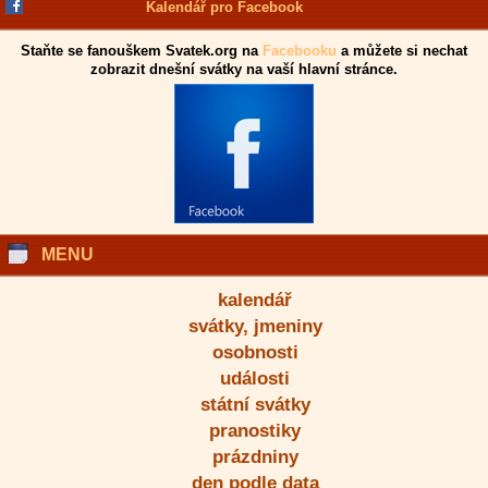
Kalendář pro Facebook
Staňte se fanouškem Svatek.org na
Facebooku
a můžete si nechat
zobrazit dnešní svátky na vaší hlavní stránce.
MENU
kalendář
svátky, jmeniny
osobnosti
události
státní svátky
pranostiky
prázdniny
den podle data