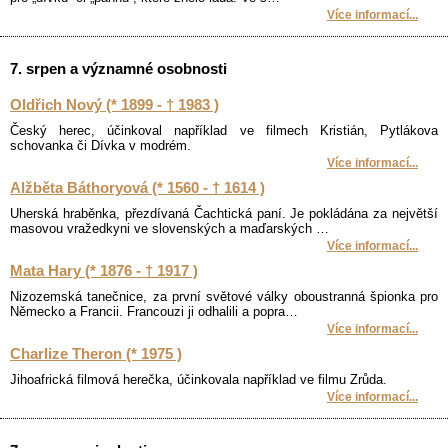
Více informací...
7. srpen a významné osobnosti
Oldřich Nový (* 1899 - † 1983 )
Český herec, účinkoval například ve filmech Kristián, Pytlákova
schovanka či Dívka v modrém.
Více informací...
Alžběta Báthoryová (* 1560 - † 1614 )
Uherská hraběnka, přezdívaná Čachtická paní. Je pokládána za největší
masovou vražedkyni ve slovenských a maďarských …
Více informací...
Mata Hary (* 1876 - † 1917 )
Nizozemská tanečnice, za první světové války oboustranná špionka pro
Německo a Francii. Francouzi ji odhalili a popra…
Více informací...
Charlize Theron (* 1975 )
Jihoafrická filmová herečka, účinkovala například ve filmu Zrůda.
Více informací...