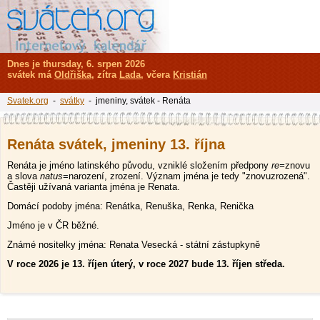
Dnes je thursday, 6. srpen 2026
svátek má
Oldřiška
, zítra
Lada
, včera
Kristián
Svatek.org
-
svátky
- jmeniny, svátek - Renáta
Renáta svátek, jmeniny 13. října
Renáta je jméno latinského původu, vzniklé složením předpony
re=
znovu
a slova
natus
=narození, zrození. Význam jména je tedy "znovuzrozená".
Častěji užívaná varianta jména je Renata.
Domácí podoby jména: Renátka, Renuška, Renka, Renička
Jméno je v ČR běžné.
Známé nositelky jména: Renata Vesecká - státní zástupkyně
V roce 2026 je 13. říjen úterý, v roce 2027 bude 13. říjen středa.