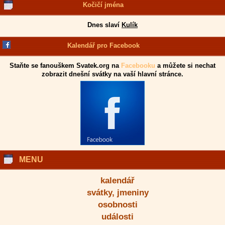
Kočičí jména
Dnes slaví
Kulík
Kalendář pro Facebook
Staňte se fanouškem Svatek.org na
Facebooku
a můžete si nechat
zobrazit dnešní svátky na vaší hlavní stránce.
MENU
kalendář
svátky, jmeniny
osobnosti
události