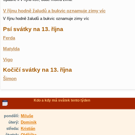
V říjnu hodně žaludů a bukvic oznamuje zimy víc
V říjnu hodně žaludů a bukvic oznamuje zimy víc
Psí svátky na 13. října
Ferda
Matylda
Vigo
Kočičí svátky na 13. října
Šimon
Kdo a kdy má svátek tento týden
pondělí:
Miluše
úterý:
Dominik
středa:
Kristián
čtvrtek:
Oldřiška