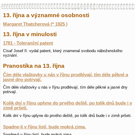
13. října a významné osobnosti
Margaret Thatcherová (* 1925 )
13. října v minulosti
1781 - Toleranční patent
Císař Josef II. vydal patent, který znamenal svobodu náboženského
vyznání.
Pranostika na 13. října
Čím déle vlaštovky u nás v říjnu prodlévají, tím déle pěkné a
jasné dny potrvají.
Čím déle vlaštovky u nás v říjnu prodlévají, tím déle pěkné a jasné dny
potrvají.
Kolik dní v říjnu uplyne do prvého deště, po tolik dnů bude i v
zimě pršeti.
Kolik dní v říjnu uplyne do prvého deště, po tolik dnů bude i v zimě pršeti.
Spadne-li v říjnu listí, bude mokrá zima.
Spadne-li v říjnu listí, bude mokrá zima.