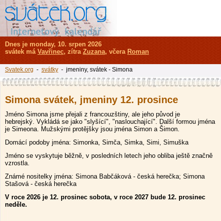
Dnes je monday, 10. srpen 2026
svátek má
Vavřinec
, zítra
Zuzana
, včera
Roman
Svatek.org
-
svátky
- jmeniny, svátek - Simona
Simona svátek, jmeniny 12. prosince
Jméno Simona jsme přejali z francouzštiny, ale jeho původ je
hebrejský. Vykládá se jako "slyšící", "naslouchající". Další formou jména
je Simeona. Mužskými protějšky jsou jména Simon a Šimon.
Domácí podoby jména: Simonka, Simča, Simka, Simi, Simuška
Jméno se vyskytuje běžně, v posledních letech jeho obliba ještě značně
vzrostla.
Známé nositelky jména: Simona Babčáková - česká herečka; Simona
Stašová - česká herečka
V roce 2026 je 12. prosinec sobota, v roce 2027 bude 12. prosinec
neděle.