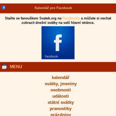
Kalendář pro Facebook
Staňte se fanouškem Svatek.org na
Facebooku
a můžete si nechat
zobrazit dnešní svátky na vaší hlavní stránce.
MENU
kalendář
svátky, jmeniny
osobnosti
události
státní svátky
pranostiky
prázdniny