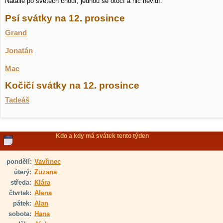
Natálie po světech chodí, jednou se otočí a nic nevidí.
Psí svátky na 12. prosince
Grand
Jonatán
Mac
Kočičí svátky na 12. prosince
Tadeáš
Kdo a kdy má svátek tento týden
pondělí:
Vavřinec
úterý:
Zuzana
středa:
Klára
čtvrtek:
Alena
pátek:
Alan
sobota:
Hana