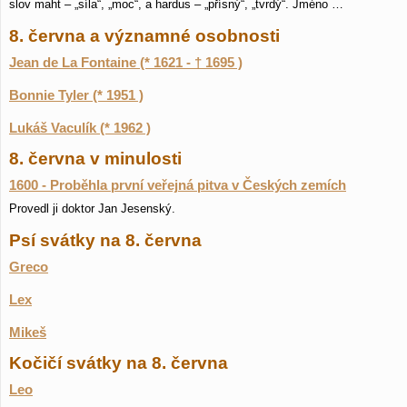
slov maht – „síla“, „moc“, a hardus – „přísný“, „tvrdý“. Jméno …
8. června a významné osobnosti
Jean de La Fontaine (* 1621 - † 1695 )
Bonnie Tyler (* 1951 )
Lukáš Vaculík (* 1962 )
8. června v minulosti
1600 - Proběhla první veřejná pitva v Českých zemích
Provedl ji doktor Jan Jesenský.
Psí svátky na 8. června
Greco
Lex
Mikeš
Kočičí svátky na 8. června
Leo