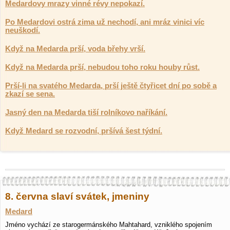
Medardovy mrazy vinné révy nepokazí.
Po Medardovi ostrá zima už nechodí, ani mráz vinici víc
neuškodí.
Když na Medarda prší, voda břehy vrší.
Když na Medarda prší, nebudou toho roku houby růst.
Prší-li na svatého Medarda, prší ještě čtyřicet dní po sobě a
zkazí se sena.
Jasný den na Medarda tiší rolníkovo naříkání.
Když Medard se rozvodní, pršívá šest týdní.
8. června slaví svátek, jmeniny
Medard
Jméno vychází ze starogermánského Mahtahard, vzniklého spojením