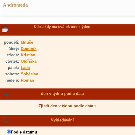
Andromeda
Kdo a kdy má svátek tento týden
pondělí:
Miluše
úterý:
Dominik
středa:
Kristián
čtvrtek:
Oldřiška
pátek:
Lada
sobota:
Soběslav
neděle:
Roman
den v týdnu podle data
Zjistit den v týdnu podle data »
Vyhledávání
Podle datumu