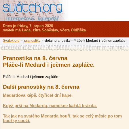
Dnes je friday, 7. srpen 2026
svátek má
Lada
, zítra
Soběslav
, včera
Oldřiška
Svatek.org
-
pranostiky
- detail pranostiky - Pláče-li Medard i ječmen zapláče.
Pranostika na 8. června
Pláče-li Medard i ječmen zapláče.
Pláče-li Medard i ječmen zapláče.
Další pranostiky na 8. června
Medardova kápě, čtyřicet dní kape.
Když prší na Medarda, namokne každá brázda.
Tak jak na svatého Medarda bouří, tak se celý měsíc po tom
bouřky souží.