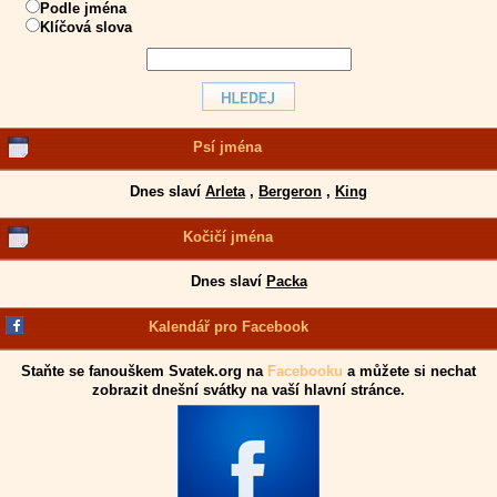
Podle jména
Klíčová slova
Psí jména
Dnes slaví
Arleta
,
Bergeron
,
King
Kočičí jména
Dnes slaví
Packa
Kalendář pro Facebook
Staňte se fanouškem Svatek.org na
Facebooku
a můžete si nechat
zobrazit dnešní svátky na vaší hlavní stránce.