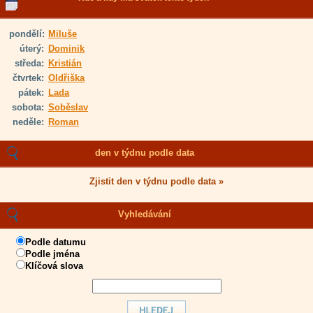
pondělí:
Miluše
úterý:
Dominik
středa:
Kristián
čtvrtek:
Oldřiška
pátek:
Lada
sobota:
Soběslav
neděle:
Roman
den v týdnu podle data
Zjistit den v týdnu podle data »
Vyhledávání
Podle datumu
Podle jména
Klíčová slova