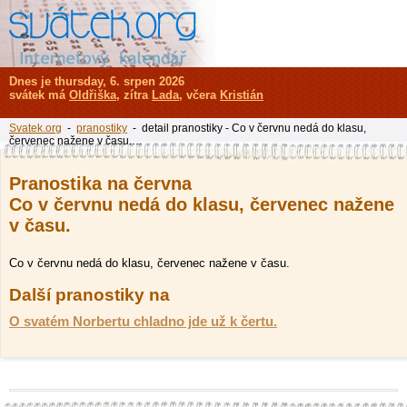
Dnes je thursday, 6. srpen 2026
svátek má
Oldřiška
, zítra
Lada
, včera
Kristián
Svatek.org
-
pranostiky
- detail pranostiky - Co v červnu nedá do klasu,
červenec nažene v času.…
Pranostika na června
Co v červnu nedá do klasu, červenec nažene
v času.
Co v červnu nedá do klasu, červenec nažene v času.
Další pranostiky na
O svatém Norbertu chladno jde už k čertu.