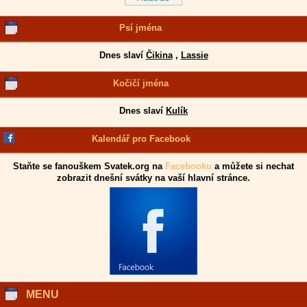
Psí jména
Dnes slaví
Čikina
,
Lassie
Kočičí jména
Dnes slaví
Kulík
Kalendář pro Facebook
Staňte se fanouškem Svatek.org na
Facebooku
a můžete si nechat
zobrazit dnešní svátky na vaší hlavní stránce.
MENU