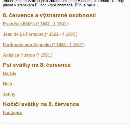
Jméno zřejmě vzniklo jako zkrácenina jmen Eleonora či Lenora. Ta mají
původ v arabském Ellinor, které znamená „Bůh je mé s…
8. července a významné osobnosti
František Křižík (* 1847 - † 1941 )
Jean de La Fontaine (* 1621 - † 1695 )
Ferdinand von Zeppelin (* 1838 - † 1917 )
Anjelica Huston (* 1951 )
Psí svátky na 8. července
Barbie
Hela
Johny
Kočičí svátky na 8. července
Fantagiro