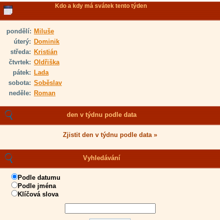
Kdo a kdy má svátek tento týden
pondělí:
Miluše
úterý:
Dominik
středa:
Kristián
čtvrtek:
Oldřiška
pátek:
Lada
sobota:
Soběslav
neděle:
Roman
den v týdnu podle data
Zjistit den v týdnu podle data »
Vyhledávání
Podle datumu
Podle jména
Klíčová slova