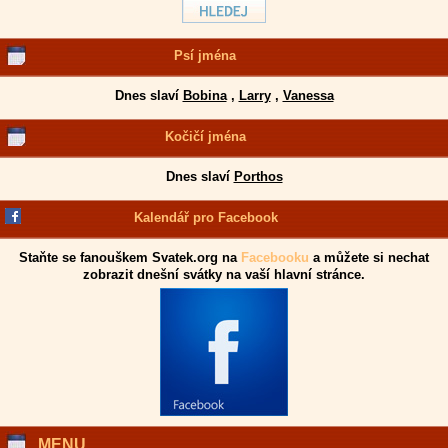
Psí jména
Dnes slaví
Bobina
,
Larry
,
Vanessa
Kočičí jména
Dnes slaví
Porthos
Kalendář pro Facebook
Staňte se fanouškem Svatek.org na
Facebooku
a můžete si nechat
zobrazit dnešní svátky na vaší hlavní stránce.
MENU