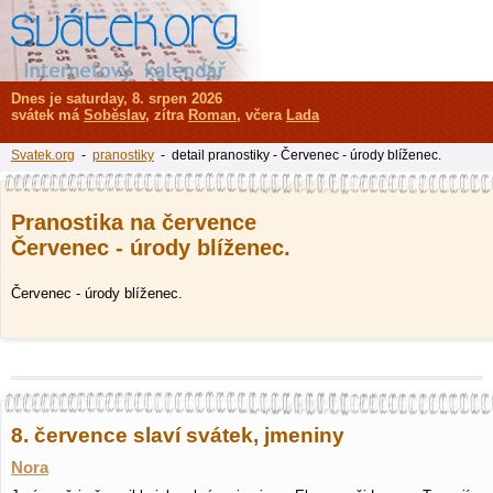
Dnes je saturday, 8. srpen 2026
svátek má
Soběslav
, zítra
Roman
, včera
Lada
Svatek.org
-
pranostiky
- detail pranostiky - Červenec - úrody blíženec.
Pranostika na července
Červenec - úrody blíženec.
Červenec - úrody blíženec.
8. července slaví svátek, jmeniny
Nora