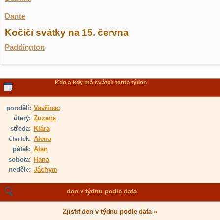
Dante
Kočičí svátky na 15. června
Paddington
Kdo a kdy má svátek tento týden
pondělí:
Vavřinec
úterý:
Zuzana
středa:
Klára
čtvrtek:
Alena
pátek:
Alan
sobota:
Hana
neděle:
Jáchym
den v týdnu podle data
Zjistit den v týdnu podle data »