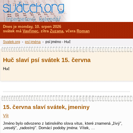
Dnes je monday, 10. srpen 2026
svátek má
Vavřinec
, zítra
Zuzana
, včera
Roman
Svatek.org
-
psí jména
- psí jméno - Huč
Huč slaví psí svátek 15. června
Huč
15. června slaví svátek, jmeniny
Vít
Jméno bylo odvozeno z latinského slova vitus, které znamená „živý“,
„veselý“, „radostný“. Domácí podoby jména: Vítek, …