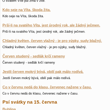
O svatém Vítě půl zrna v žitě.
Kdo seje na Víta, škoda žita.
Kdo seje na Víta, škoda žita.
Prší-li na svatého Víta, jest úrodný rok, ale žádný ječmen.
Prší-li na svatého Víta, jest úrodný rok, ale žádný ječmen.
Chladný květen, červen vlažný - je pro sýpky, sudy blažný.
Chladný květen, červen vlažný - je pro sýpky, sudy blažný.
Červen studený - sedlák krčí rameny
Červen studený - sedlák krčí rameny
Jestli červen mokrý bývá, obilí pak málo rodívá.
Jestli červen mokrý bývá, obilí pak málo rodívá.
Co v červnu nedá do klasu, červenec nažene v času.
Co v červnu nedá do klasu, červenec nažene v času.
Psí svátky na 15. června
Bublina