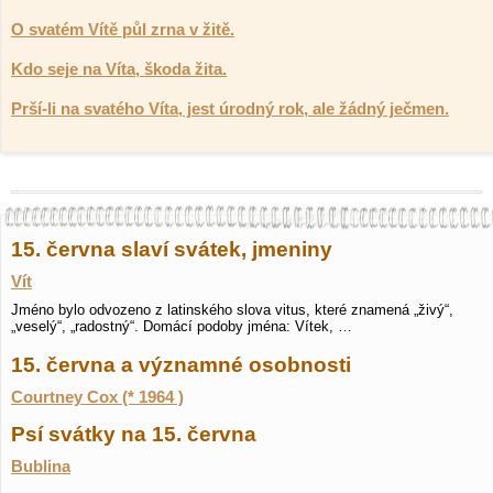
O svatém Vítě půl zrna v žitě.
Kdo seje na Víta, škoda žita.
Prší-li na svatého Víta, jest úrodný rok, ale žádný ječmen.
15. června slaví svátek, jmeniny
Vít
Jméno bylo odvozeno z latinského slova vitus, které znamená „živý“,
„veselý“, „radostný“. Domácí podoby jména: Vítek, …
15. června a významné osobnosti
Courtney Cox (* 1964 )
Psí svátky na 15. června
Bublina