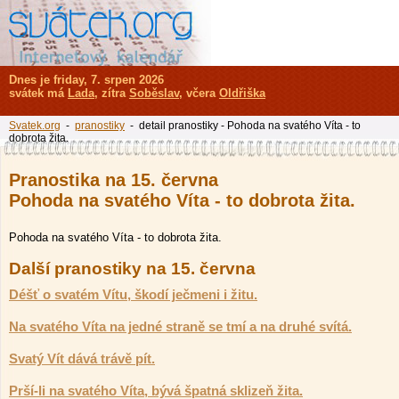
Dnes je friday, 7. srpen 2026
svátek má
Lada
, zítra
Soběslav
, včera
Oldřiška
Svatek.org
-
pranostiky
- detail pranostiky - Pohoda na svatého Víta - to
dobrota žita.
Pranostika na 15. června
Pohoda na svatého Víta - to dobrota žita.
Pohoda na svatého Víta - to dobrota žita.
Další pranostiky na 15. června
Déšť o svatém Vítu, škodí ječmeni i žitu.
Na svatého Víta na jedné straně se tmí a na druhé svítá.
Svatý Vít dává trávě pít.
Prší-li na svatého Víta, bývá špatná sklizeň žita.