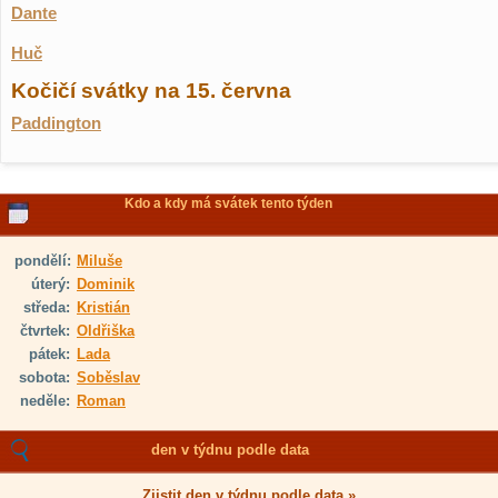
Dante
Huč
Kočičí svátky na 15. června
Paddington
Kdo a kdy má svátek tento týden
pondělí:
Miluše
úterý:
Dominik
středa:
Kristián
čtvrtek:
Oldřiška
pátek:
Lada
sobota:
Soběslav
neděle:
Roman
den v týdnu podle data
Zjistit den v týdnu podle data »