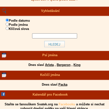
Vyhledávání
Podle datumu
Podle jména
Klíčová slova
Psí jména
Dnes slaví
Arleta
,
Bergeron
,
King
Kočičí jména
Dnes slaví
Packa
Kalendář pro Facebook
Staňte se fanouškem Svatek.org na
Facebooku
a můžete si nechat
zobrazit dnešní svátky na vaší hlavní stránce.