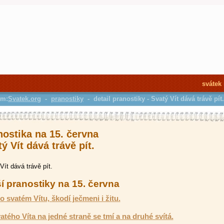
svátek
em:
Svatek.org
-
pranostiky
- detail pranostiky - Svatý Vít dává trávě pít.
nostika na 15. června
ý Vít dává trávě pít.
Vít dává trávě pít.
í pranostiky na 15. června
o svatém Vítu, škodí ječmeni i žitu.
atého Víta na jedné straně se tmí a na druhé svítá.