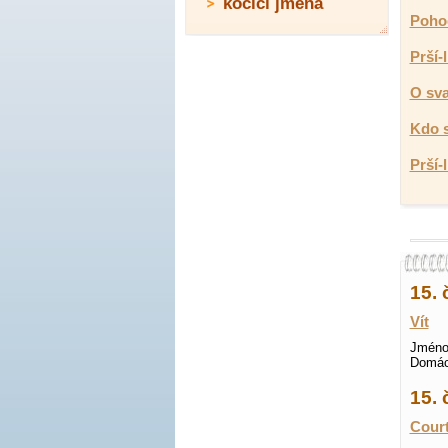
kočičí jména
Pohod
Prší-
O sva
Kdo s
Prší-
15. 
Vít
Jméno 
Domác
15.
Court