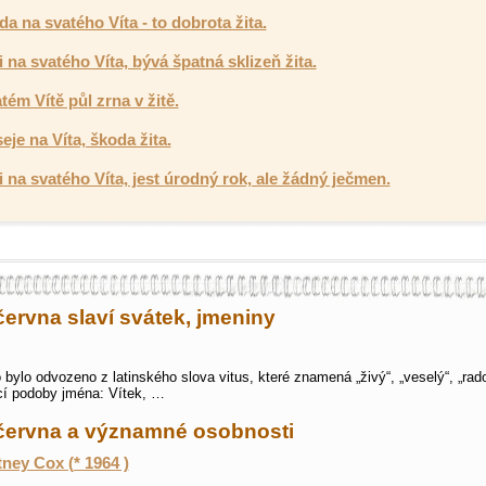
a na svatého Víta - to dobrota žita.
li na svatého Víta, bývá špatná sklizeň žita.
tém Vítě půl zrna v žitě.
eje na Víta, škoda žita.
li na svatého Víta, jest úrodný rok, ale žádný ječmen.
června slaví svátek, jmeniny
bylo odvozeno z latinského slova vitus, které znamená „živý“, „veselý“, „rad
í podoby jména: Vítek, …
 června a významné osobnosti
ney Cox (* 1964 )