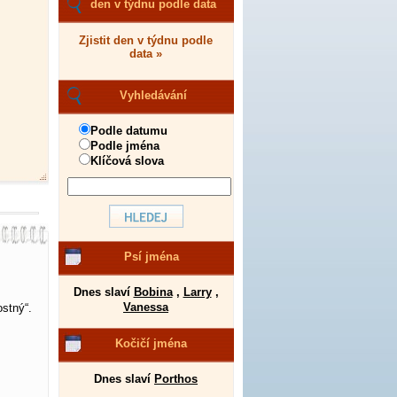
den v týdnu podle data
Zjistit den v týdnu podle
data »
Vyhledávání
Podle datumu
Podle jména
Klíčová slova
Psí jména
Dnes slaví
Bobina
,
Larry
,
Vanessa
ostný“.
Kočičí jména
Dnes slaví
Porthos