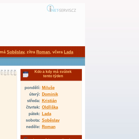
 má
Soběslav
, zítra
Roman
, včera
Lada
Kdo a kdy má svátek
tento týden
pondělí:
Miluše
úterý:
Dominik
středa:
Kristián
čtvrtek:
Oldřiška
pátek:
Lada
sobota:
Soběslav
neděle:
Roman