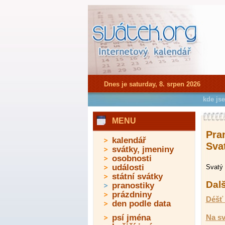
Dnes je saturday, 8. srpen 2026
kde js
MENU
Pra
kalendář
Svat
svátky, jmeniny
osobnosti
události
Svatý 
státní svátky
Dalš
pranostiky
prázdniny
Déšť 
den podle data
psí jména
Na sv