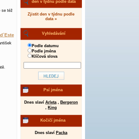
den v týdnu podle data
 se též
Zjistit den v týdnu podle
data »
Vyhledávání
 d´Este
antišek
Podle datumu
Podle jména
Klíčová slova
tě.
Psí jména
Dnes slaví
Arleta
,
Bergeron
,
King
Kočičí jména
Dnes slaví
Packa