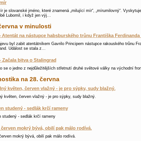
mír
r je slovanské jméno, které znamená „milující mír“, „mírumilovný“. Vyskytuje
bě Lubomil, i když jen výj…
června v minulosti
- Atentát na nástupce habsburského trůnu Františka Ferdinanda
jevu byl zabit atentátníkem Gavrilo Principem nástupce rakouského trůnu Fr
and. Událost se stala z…
- Začala bitva o Stalingrad
o se o jedno z nejdůležitějších střetnutí druhé světové války na východní fron
ostika na 28. června
ný květen, červen vlažný - je pro sýpky, sudy blažný.
ý květen, červen vlažný - je pro sýpky, sudy blažný.
n studený - sedlák krčí rameny
 studený - sedlák krčí rameny
i červen mokrý bývá, obilí pak málo rodívá.
 červen mokrý bývá, obilí pak málo rodívá.