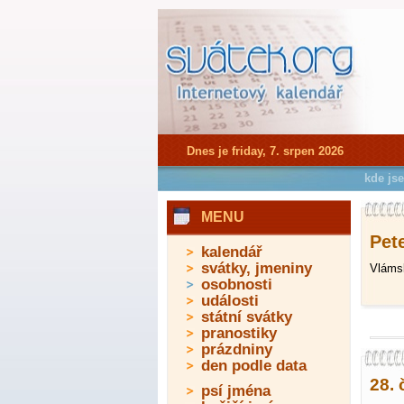
Dnes je friday, 7. srpen 2026
kde js
MENU
Pete
kalendář
svátky, jmeniny
Vlámsk
osobnosti
události
státní svátky
pranostiky
prázdniny
den podle data
28. 
psí jména