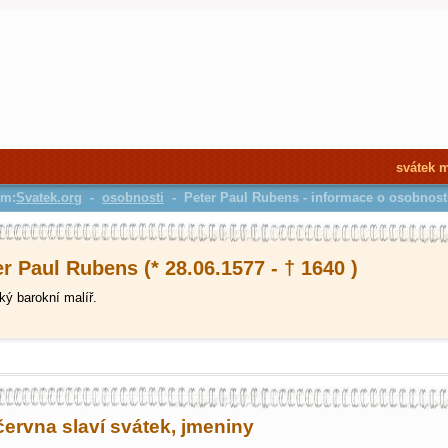
svátek 
em:
Svatek.org
-
osobnosti
- Peter Paul Rubens - informace o osobnost
r Paul Rubens (* 28.06.1577 - † 1640 )
ý barokní malíř.
června slaví svátek, jmeniny