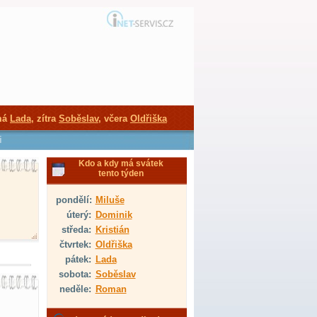
má
Lada
, zítra
Soběslav
, včera
Oldřiška
i
Kdo a kdy má svátek
tento týden
pondělí:
Miluše
úterý:
Dominik
středa:
Kristián
čtvrtek:
Oldřiška
pátek:
Lada
sobota:
Soběslav
neděle:
Roman