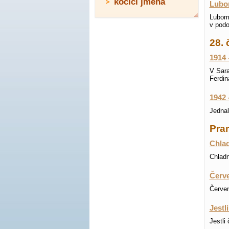
kočičí jména
Lubo
Lubomí
v podo
28. 
1914 
V Sara
Ferdin
1942 
Jednal
Pran
Chlad
Chladn
Červe
Červen
Jestl
Jestli