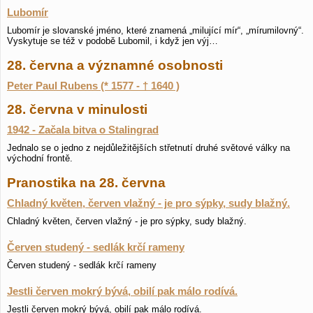
Lubomír
Lubomír je slovanské jméno, které znamená „milující mír“, „mírumilovný“.
Vyskytuje se též v podobě Lubomil, i když jen výj…
28. června a významné osobnosti
Peter Paul Rubens (* 1577 - † 1640 )
28. června v minulosti
1942 - Začala bitva o Stalingrad
Jednalo se o jedno z nejdůležitějších střetnutí druhé světové války na
východní frontě.
Pranostika na 28. června
Chladný květen, červen vlažný - je pro sýpky, sudy blažný.
Chladný květen, červen vlažný - je pro sýpky, sudy blažný.
Červen studený - sedlák krčí rameny
Červen studený - sedlák krčí rameny
Jestli červen mokrý bývá, obilí pak málo rodívá.
Jestli červen mokrý bývá, obilí pak málo rodívá.