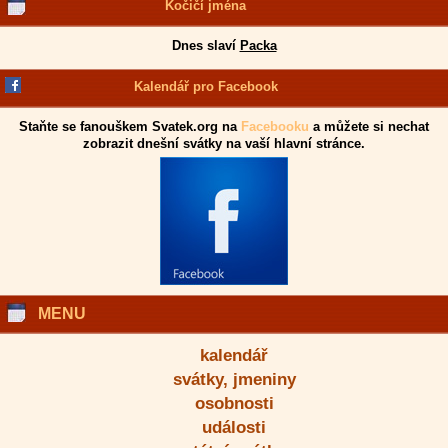
Kočičí jména
Dnes slaví
Packa
Kalendář pro Facebook
Staňte se fanouškem Svatek.org na
Facebooku
a můžete si nechat
zobrazit dnešní svátky na vaší hlavní stránce.
MENU
kalendář
svátky, jmeniny
osobnosti
události