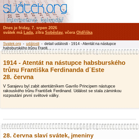
Dnes je friday, 7. srpen 2026
svátek má
Lada
, zítra
Soběslav
, včera
Oldřiška
Svatek.org
-
události
- detail události - 1914 - Atentát na nástupce
habsburského trůnu Franti…
1914 - Atentát na nástupce habsburského
trůnu Františka Ferdinanda d´Este
28. června
V Sarajevu byl zabit atentátníkem Gavrilo Principem nástupce
rakouského trůnu František Ferdinand. Událost se stala záminkou
rozpoutání první světové války.
28. června slaví svátek, jmeniny