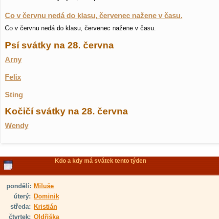
Co v červnu nedá do klasu, červenec nažene v času.
Co v červnu nedá do klasu, červenec nažene v času.
Psí svátky na 28. června
Arny
Felix
Sting
Kočičí svátky na 28. června
Wendy
Kdo a kdy má svátek tento týden
pondělí:
Miluše
úterý:
Dominik
středa:
Kristián
čtvrtek:
Oldřiška