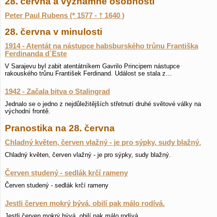
28. června a významné osobnosti
Peter Paul Rubens (* 1577 - † 1640 )
28. června v minulosti
1914 - Atentát na nástupce habsburského trůnu Františka
Ferdinanda d´Este
V Sarajevu byl zabit atentátníkem Gavrilo Principem nástupce
rakouského trůnu František Ferdinand. Událost se stala z…
1942 - Začala bitva o Stalingrad
Jednalo se o jedno z nejdůležitějších střetnutí druhé světové války na
východní frontě.
Pranostika na 28. června
Chladný květen, červen vlažný - je pro sýpky, sudy blažný.
Chladný květen, červen vlažný - je pro sýpky, sudy blažný.
Červen studený - sedlák krčí rameny
Červen studený - sedlák krčí rameny
Jestli červen mokrý bývá, obilí pak málo rodívá.
Jestli červen mokrý bývá, obilí pak málo rodívá.