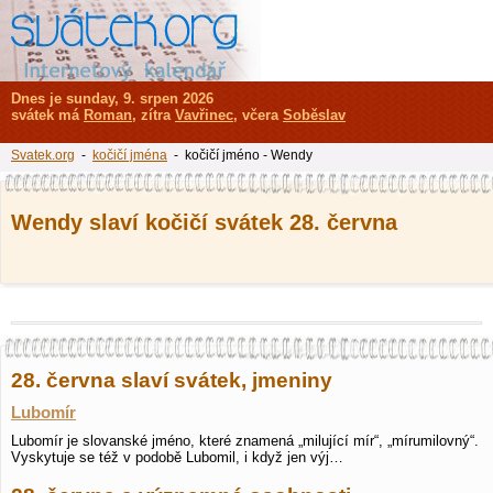
Dnes je sunday, 9. srpen 2026
svátek má
Roman
, zítra
Vavřinec
, včera
Soběslav
Svatek.org
-
kočičí jména
- kočičí jméno - Wendy
Wendy slaví kočičí svátek 28. června
28. června slaví svátek, jmeniny
Lubomír
Lubomír je slovanské jméno, které znamená „milující mír“, „mírumilovný“.
Vyskytuje se též v podobě Lubomil, i když jen výj…