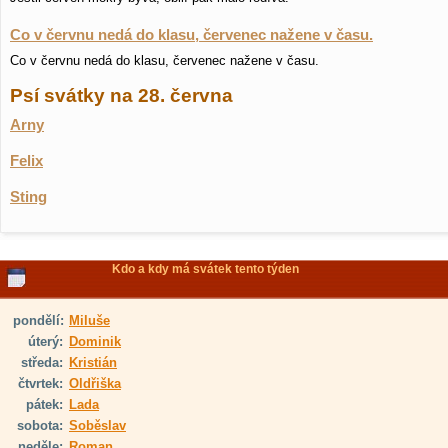
Co v červnu nedá do klasu, červenec nažene v času.
Co v červnu nedá do klasu, červenec nažene v času.
Psí svátky na 28. června
Arny
Felix
Sting
Kdo a kdy má svátek tento týden
pondělí:
Miluše
úterý:
Dominik
středa:
Kristián
čtvrtek:
Oldřiška
pátek:
Lada
sobota:
Soběslav
neděle:
Roman