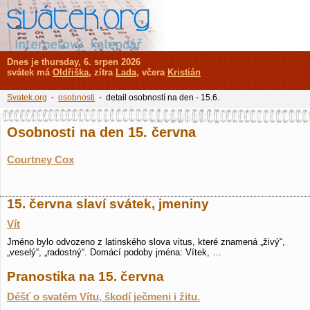
Dnes je thursday, 6. srpen 2026
svátek má
Oldřiška
, zítra
Lada
, včera
Kristián
Svatek.org
-
osobnosti
- detail osobností na den - 15.6.
Osobnosti na den 15. června
Courtney Cox
15. června slaví svátek, jmeniny
Vít
Jméno bylo odvozeno z latinského slova vitus, které znamená „živý“,
„veselý“, „radostný“. Domácí podoby jména: Vítek, …
Pranostika na 15. června
Déšť o svatém Vítu, škodí ječmeni i žitu.