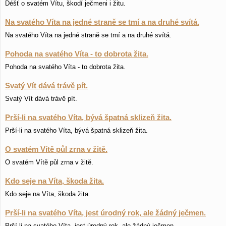
Déšť o svatém Vítu, škodí ječmeni i žitu.
Na svatého Víta na jedné straně se tmí a na druhé svítá.
Na svatého Víta na jedné straně se tmí a na druhé svítá.
Pohoda na svatého Víta - to dobrota žita.
Pohoda na svatého Víta - to dobrota žita.
Svatý Vít dává trávě pít.
Svatý Vít dává trávě pít.
Prší-li na svatého Víta, bývá špatná sklizeň žita.
Prší-li na svatého Víta, bývá špatná sklizeň žita.
O svatém Vítě půl zrna v žitě.
O svatém Vítě půl zrna v žitě.
Kdo seje na Víta, škoda žita.
Kdo seje na Víta, škoda žita.
Prší-li na svatého Víta, jest úrodný rok, ale žádný ječmen.
Prší-li na svatého Víta, jest úrodný rok, ale žádný ječmen.