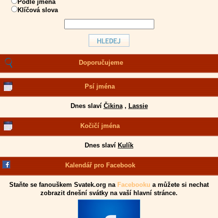
Podle jména
Klíčová slova
Doporučujeme
Psí jména
Dnes slaví
Čikina
,
Lassie
Kočičí jména
Dnes slaví
Kulík
Kalendář pro Facebook
Staňte se fanouškem Svatek.org na
Facebooku
a můžete si nechat
zobrazit dnešní svátky na vaší hlavní stránce.