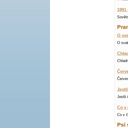
1991 
Sověts
Pran
O sva
O svat
Chlad
Chladn
Červe
Červen
Jestl
Jestli
Co v 
Co v č
Psí 