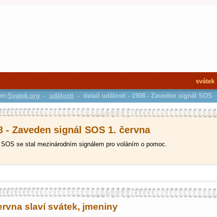
svátek
em:
Svatek.org
-
události
- detail události - 1908 - Zaveden signál SOS
8 - Zaveden signál SOS 1. června
 SOS se stal mezinárodním signálem pro voláním o pomoc.
ervna slaví svátek, jmeniny