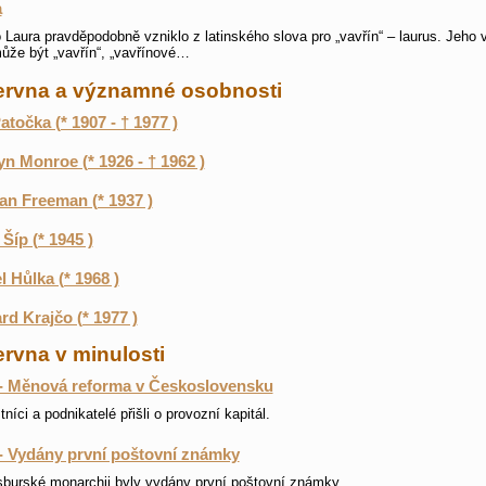
a
Laura pravděpodobně vzniklo z latinského slova pro „vavřín“ – laurus. Jeho
ůže být „vavřín“, „vavřínové…
června a významné osobnosti
atočka (* 1907 - † 1977 )
yn Monroe (* 1926 - † 1962 )
n Freeman (* 1937 )
 Šíp (* 1945 )
l Hůlka (* 1968 )
rd Krajčo (* 1977 )
ervna v minulosti
- Měnová reforma v Československu
tníci a podnikatelé přišli o provozní kapitál.
- Vydány první poštovní známky
burské monarchii byly vydány první poštovní známky