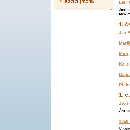
kočičí jména
Laur
Jméno 
tedy m
1. 
Jan P
Maril
Morga
Karel
Danie
Richa
1. č
1953 
Živnos
1850 
V habs