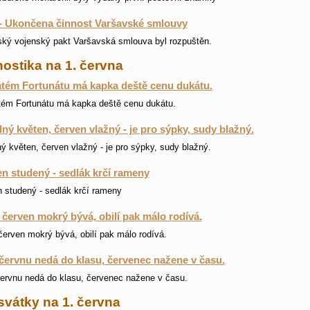
- Ukončena činnost Varšavské smlouvy
ký vojenský pakt Varšavská smlouva byl rozpuštěn.
ostika na 1. června
tém Fortunátu má kapka deště cenu dukátu.
ém Fortunátu má kapka deště cenu dukátu.
ný květen, červen vlažný - je pro sýpky, sudy blažný.
ý květen, červen vlažný - je pro sýpky, sudy blažný.
n studený - sedlák krčí rameny
 studený - sedlák krčí rameny
i červen mokrý bývá, obilí pak málo rodívá.
 červen mokrý bývá, obilí pak málo rodívá.
červnu nedá do klasu, červenec nažene v času.
ervnu nedá do klasu, červenec nažene v času.
svátky na 1. června