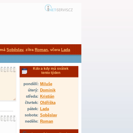
 má
Soběslav
, zítra
Roman
, včera
Lada
Kdo a kdy má svátek
tento týden
pondělí:
Miluše
úterý:
Dominik
středa:
Kristián
čtvrtek:
Oldřiška
pátek:
Lada
sobota:
Soběslav
neděle:
Roman