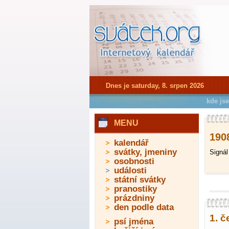
Dnes je saturday, 8. srpen 2026
kde js
MENU
190
kalendář
svátky, jmeniny
Signál
osobnosti
události
státní svátky
pranostiky
prázdniny
den podle data
1. č
psí jména