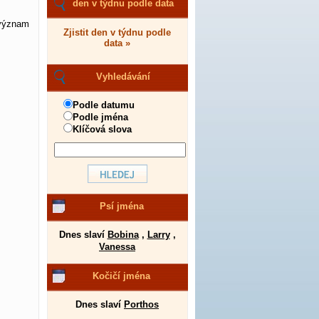
den v týdnu podle data
 význam
Zjistit den v týdnu podle
data »
Vyhledávání
Podle datumu
Podle jména
Klíčová slova
Psí jména
Dnes slaví
Bobina
,
Larry
,
Vanessa
Kočičí jména
Dnes slaví
Porthos