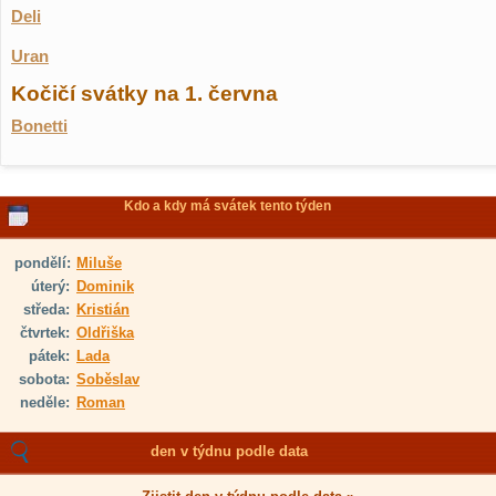
Deli
Uran
Kočičí svátky na 1. června
Bonetti
Kdo a kdy má svátek tento týden
pondělí:
Miluše
úterý:
Dominik
středa:
Kristián
čtvrtek:
Oldřiška
pátek:
Lada
sobota:
Soběslav
neděle:
Roman
den v týdnu podle data