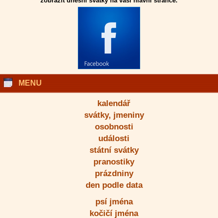
zobrazit dnešní svátky na vaší hlavní stránce.
MENU
kalendář
svátky, jmeniny
osobnosti
události
státní svátky
pranostiky
prázdniny
den podle data
psí jména
kočičí jména