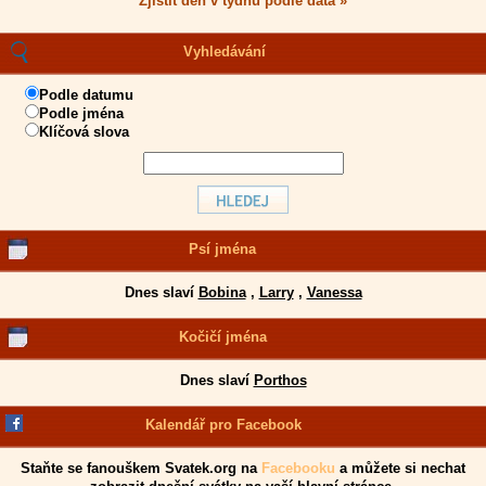
Zjistit den v týdnu podle data »
Vyhledávání
Podle datumu
Podle jména
Klíčová slova
Psí jména
Dnes slaví
Bobina
,
Larry
,
Vanessa
Kočičí jména
Dnes slaví
Porthos
Kalendář pro Facebook
Staňte se fanouškem Svatek.org na
Facebooku
a můžete si nechat