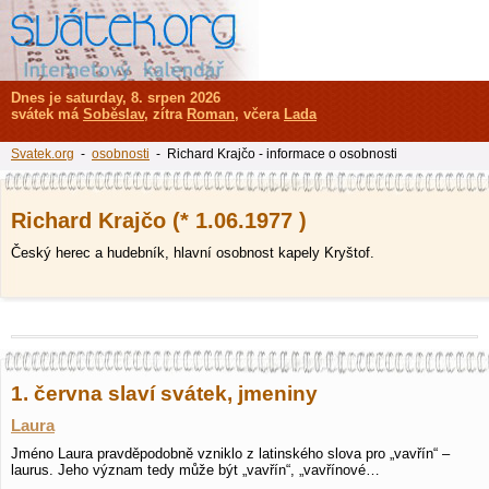
Dnes je saturday, 8. srpen 2026
svátek má
Soběslav
, zítra
Roman
, včera
Lada
Svatek.org
-
osobnosti
- Richard Krajčo - informace o osobnosti
Richard Krajčo (* 1.06.1977 )
Český herec a hudebník, hlavní osobnost kapely Kryštof.
1. června slaví svátek, jmeniny
Laura
Jméno Laura pravděpodobně vzniklo z latinského slova pro „vavřín“ –
laurus. Jeho význam tedy může být „vavřín“, „vavřínové…