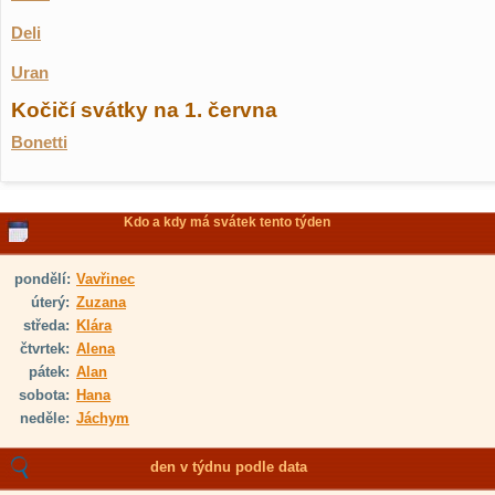
Deli
Uran
Kočičí svátky na 1. června
Bonetti
Kdo a kdy má svátek tento týden
pondělí:
Vavřinec
úterý:
Zuzana
středa:
Klára
čtvrtek:
Alena
pátek:
Alan
sobota:
Hana
neděle:
Jáchym
den v týdnu podle data