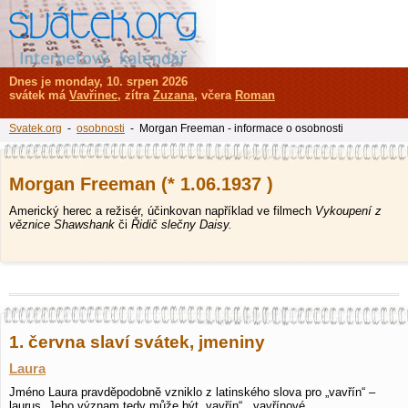
Dnes je monday, 10. srpen 2026
svátek má
Vavřinec
, zítra
Zuzana
, včera
Roman
Svatek.org
-
osobnosti
- Morgan Freeman - informace o osobnosti
Morgan Freeman (* 1.06.1937 )
Americký herec a režisér, účinkovan například ve filmech
Vykoupení z
věznice Shawshank
či
Řidič slečny Daisy.
1. června slaví svátek, jmeniny
Laura
Jméno Laura pravděpodobně vzniklo z latinského slova pro „vavřín“ –
laurus. Jeho význam tedy může být „vavřín“, „vavřínové…