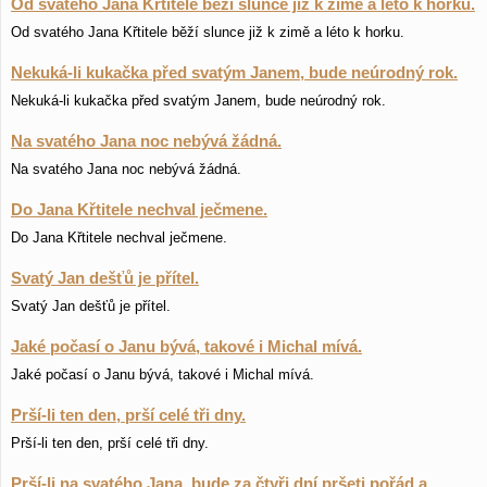
Od svatého Jana Křtitele běží slunce již k zimě a léto k horku.
Od svatého Jana Křtitele běží slunce již k zimě a léto k horku.
Nekuká-li kukačka před svatým Janem, bude neúrodný rok.
Nekuká-li kukačka před svatým Janem, bude neúrodný rok.
Na svatého Jana noc nebývá žádná.
Na svatého Jana noc nebývá žádná.
Do Jana Křtitele nechval ječmene.
Do Jana Křtitele nechval ječmene.
Svatý Jan dešťů je přítel.
Svatý Jan dešťů je přítel.
Jaké počasí o Janu bývá, takové i Michal mívá.
Jaké počasí o Janu bývá, takové i Michal mívá.
Prší-li ten den, prší celé tři dny.
Prší-li ten den, prší celé tři dny.
Prší-li na svatého Jana, bude za čtyři dní pršeti pořád a