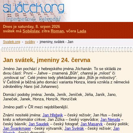
Dnes je saturday, 8. srpen 2026
svátek má
Soběslav
, zítra
Roman
, včera
Lada
Svatek.org
-
svátky
- jmeniny, svátek - Jan
Jan svátek, jmeniny 24. června
Jméno Jan pochází z hebrejského jména
Jóchanán
. To se skládá ze
dvou částí: První –
Jahve
– znamená „Bůh“,
channá
je „milost“ či
„smilovat se“. Celé jméno tedy překládáme jako „Bůh je milostivý“.
V Češtině je běžná jeho domácí varianta Honza, která vznikla z německé
zdrobněliny
Hans
(od
Johannes
).
Domácí podoby jména: Jenda, Jeník, Jeníček, Jéňa, Janík, Jano,
Janeček, Janek, Honza, Honzík, Honzíček
Jméno patří v ČR mezi nejoblíbenější.
Známí nositelé jména:
Jan Hřebejk
– český režisér; Jan Hus – český
kněz a reformátor církve; Jan Žižka – český vojevůdce;
Jan Neruda
–
český básník;
Jan Saudek
– český fotograf;
Jan Masaryk
- český politik;
Jan Švankmajer
- český výtvarník;
Jan Svěrák
- český režisér;
Jan
Werich
- český dramatik;