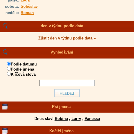
pátek:
Lada
sobota:
Soběslav
neděle:
Roman
den v týdnu podle data
Zjistit den v týdnu podle data »
Vyhledávání
Podle datumu
Podle jména
Klíčová slova
Psí jména
Dnes slaví
Bobina
,
Larry
,
Vanessa
Kočičí jména