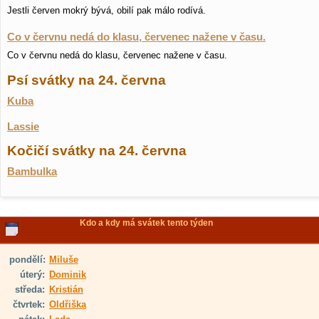
Jestli červen mokrý bývá, obilí pak málo rodívá.
Co v červnu nedá do klasu, červenec nažene v času.
Co v červnu nedá do klasu, červenec nažene v času.
Psí svátky na 24. června
Kuba
Lassie
Kočičí svátky na 24. června
Bambulka
Kdo a kdy má svátek tento týden
pondělí:
Miluše
úterý:
Dominik
středa:
Kristián
čtvrtek:
Oldřiška