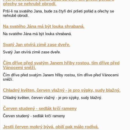
ořechy se nehrubě obrodí.
Prší-li na svatého Jana, bude za čtyři dní pršeti pořád a ořechy se
nehrubě obrodí.
Na svatého Jána má být louka shrabaná.
Na svatého Jána má být louka shrabaná.
Svatý Jan otvírá zimě zase dveře.
Svatý Jan otvírá zimě zase dveře.
Čím dříve před svatým Janem hřiby rostou, tím dříve před
Vánocemi sněží.
Čím dříve před svatým Janem hřiby rostou, tím dříve před Vánocemi
sněží.
Chladný květen, červen vlažný - je pro sýpky, sudy blažný.
Chladný květen, červen vlažný - je pro sýpky, sudy blažný.
Červen studený - sedlák krčí rameny
Červen studený - sedlák krčí rameny
Jestli červen mokrý bývá, obilí pak málo rodívá.