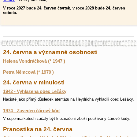
V roce 2027 bude 24. červen čtvrtek, v roce 2028 bude 24. červen
sobota.
24. června a významné osobnosti
Helena Vondráčková (* 1947 )
Petra Němcová (* 1979 )
24. června v minulosti
1942 - Vyhlazena obec Ležáky
Nacisté jako přímý důsledek atentátu na Heydricha vyhladili obec Ležáky.
1974 - Zaveden čárový kód
V supermarketech začaly být k označení zboží používány čárové kódy.
Pranostika na 24. června