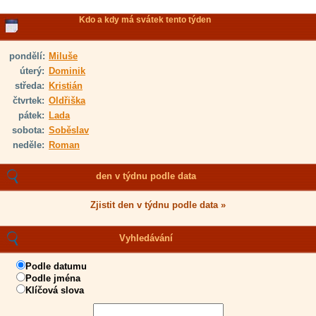
Kdo a kdy má svátek tento týden
pondělí:
Miluše
úterý:
Dominik
středa:
Kristián
čtvrtek:
Oldřiška
pátek:
Lada
sobota:
Soběslav
neděle:
Roman
den v týdnu podle data
Zjistit den v týdnu podle data »
Vyhledávání
Podle datumu
Podle jména
Klíčová slova