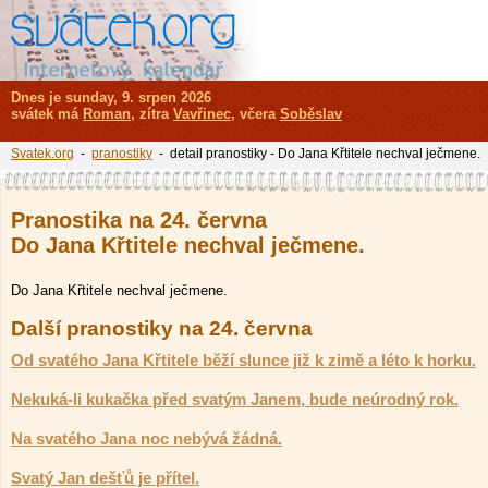
Dnes je sunday, 9. srpen 2026
svátek má
Roman
, zítra
Vavřinec
, včera
Soběslav
Svatek.org
-
pranostiky
- detail pranostiky - Do Jana Křtitele nechval ječmene.
Pranostika na 24. června
Do Jana Křtitele nechval ječmene.
Do Jana Křtitele nechval ječmene.
Další pranostiky na 24. června
Od svatého Jana Křtitele běží slunce již k zimě a léto k horku.
Nekuká-li kukačka před svatým Janem, bude neúrodný rok.
Na svatého Jana noc nebývá žádná.
Svatý Jan dešťů je přítel.