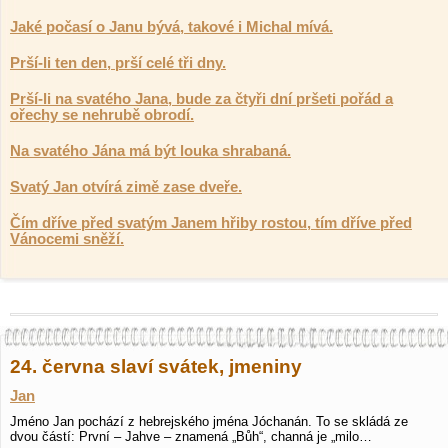
Jaké počasí o Janu bývá, takové i Michal mívá.
Prší-li ten den, prší celé tři dny.
Prší-li na svatého Jana, bude za čtyři dní pršeti pořád a
ořechy se nehrubě obrodí.
Na svatého Jána má být louka shrabaná.
Svatý Jan otvírá zimě zase dveře.
Čím dříve před svatým Janem hřiby rostou, tím dříve před
Vánocemi sněží.
24. června slaví svátek, jmeniny
Jan
Jméno Jan pochází z hebrejského jména Jóchanán. To se skládá ze
dvou částí: První – Jahve – znamená „Bůh“, channá je „milo…