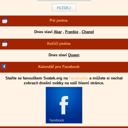
Psí jména
Dnes slaví
Akar
,
Frankie
,
Chanel
Kočičí jména
Dnes slaví
Queen
Kalendář pro Facebook
Staňte se fanouškem Svatek.org na
Facebooku
a můžete si nechat
zobrazit dnešní svátky na vaší hlavní stránce.