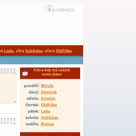
má
Lada
, zítra
Soběslav
, včera
Oldřiška
Kdo a kdy má svátek
tento týden
pondělí:
Miluše
úterý:
Dominik
středa:
Kristián
čtvrtek:
Oldřiška
pátek:
Lada
sobota:
Soběslav
neděle:
Roman