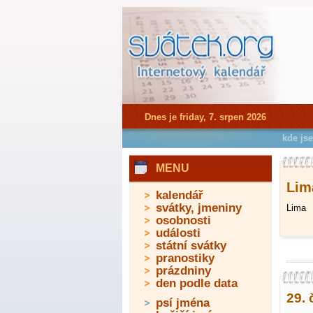
Dnes je friday, 7. srpen 2026
kde js
MENU
Lima
kalendář
svátky, jmeniny
Lima
osobnosti
události
státní svátky
pranostiky
prázdniny
den podle data
29. 
psí jména