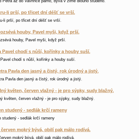
od Petra až do Vavřince parno, bývá v zimě dlouho studeno.
u-li prší, po třicet dní déšť se vrší.
-li prší, po třicet dní déšť se vrší.
rozsévá houby, Pavel myši, když prší.
ozsévá houby, Pavel myši, když prší.
a Pavel chodí s nůší, kořínky a houby suší.
 Pavel chodí s nůší, kořínky a houby suší.
tra Pavla den jasný a čistý, rok úrodný a jistý.
ra Pavla den jasný a čistý, rok úrodný a jistý.
ný květen, červen vlažný - je pro sýpky, sudy blažný.
ý květen, červen vlažný - je pro sýpky, sudy blažný.
n studený - sedlák krčí rameny
 studený - sedlák krčí rameny
i červen mokrý bývá, obilí pak málo rodívá.
 červen mokrý bývá, obilí pak málo rodívá.