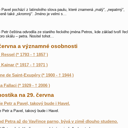
Pavel pochází z latinského slova paulu, které znamená „malý“, „nepatrný“,
eně také „skromný“. Jméno je velmi s…
Petr čeština odvodila ze starého řeckého jména Petros, kde základ tvoří řec
pro skálu – petra. Nositel tohot…
 června a významné osobnosti
 Ressel (* 1793 - † 1857 )
 Kainar (* 1917 - † 1971 )
ne de Saint-Exupéry (* 1900 - † 1944 )
a Fallaci (* 1929 - † 2006 )
ostika na 29. června
je Petr a Pavel, takový bude i Havel.
e Petr a Pavel, takový bude i Havel.
 od Petra až do Vavřince parno, bývá v zimě dlouho studeno.