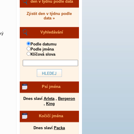
den v týdnu podle data
Zjistit den v týdnu podle
data »
Vyhledávání
ký
Podle datumu
Podle jména
Klíčová slova
Psí jména
Dnes slaví
Arleta
,
Bergeron
,
King
Kočičí jména
Dnes slaví
Packa