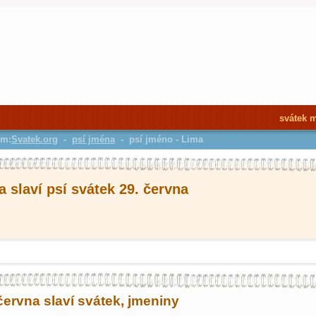
svátek 
em:
Svatek.org
-
psí jména
- psí jméno - Lima
 slaví psí svátek 29. června
června slaví svátek, jmeniny