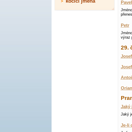
kočičí jména
Pavel
Jméno 
přenes
Petr
Jméno 
výraz 
29.
Josef
Josef
Antoi
Orian
Pran
Jaký 
Jaký j
Je-li