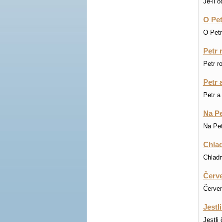
Je-li 
O Petr
O Petru
Petr 
Petr r
Petr 
Petr a
Na Pe
Na Pet
Chlad
Chladn
Červe
Červen
Jestl
Jestli