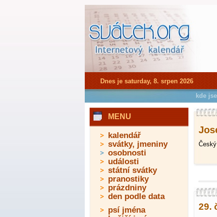
Dnes je saturday, 8. srpen 2026
kde js
MENU
Jose
kalendář
svátky, jmeniny
Český 
osobnosti
události
státní svátky
pranostiky
prázdniny
den podle data
29. 
psí jména