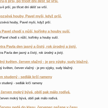
u-li prší, po třicet dní déšť se vrší.
-li prší, po třicet dní déšť se vrší.
rozsévá houby, Pavel myši, když prší.
ozsévá houby, Pavel myši, když prší.
a Pavel chodí s nůší, kořínky a houby suší.
 Pavel chodí s nůší, kořínky a houby suší.
tra Pavla den jasný a čistý, rok úrodný a jistý.
ra Pavla den jasný a čistý, rok úrodný a jistý.
ný květen, červen vlažný - je pro sýpky, sudy blažný.
ý květen, červen vlažný - je pro sýpky, sudy blažný.
n studený - sedlák krčí rameny
 studený - sedlák krčí rameny
i červen mokrý bývá, obilí pak málo rodívá.
 červen mokrý bývá, obilí pak málo rodívá.
červnu nedá do klasu, červenec nažene v času.