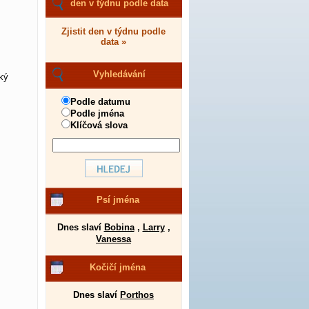
den v týdnu podle data
Zjistit den v týdnu podle
data »
Vyhledávání
ký
Podle datumu
Podle jména
Klíčová slova
Psí jména
Dnes slaví
Bobina
,
Larry
,
Vanessa
Kočičí jména
Dnes slaví
Porthos