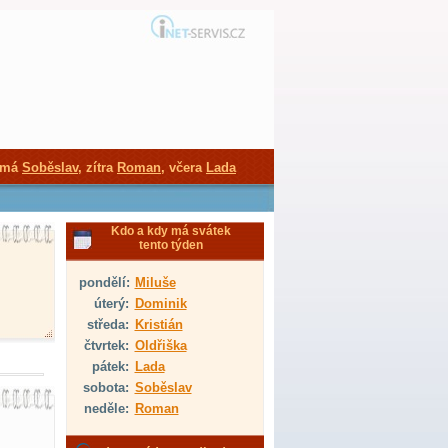
 má
Soběslav
, zítra
Roman
, včera
Lada
Kdo a kdy má svátek
tento týden
pondělí:
Miluše
úterý:
Dominik
středa:
Kristián
čtvrtek:
Oldřiška
pátek:
Lada
sobota:
Soběslav
neděle:
Roman