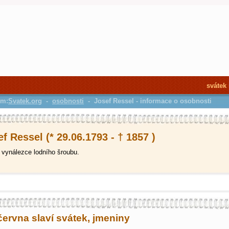
svátek
em:
Svatek.org
-
osobnosti
- Josef Ressel - informace o osobnosti
f Ressel (* 29.06.1793 - † 1857 )
vynálezce lodního šroubu.
června slaví svátek, jmeniny