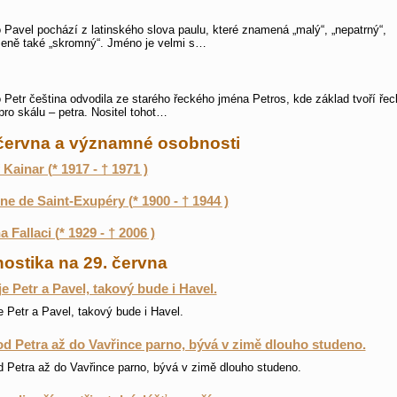
Pavel pochází z latinského slova paulu, které znamená „malý“, „nepatrný“,
eně také „skromný“. Jméno je velmi s…
Petr čeština odvodila ze starého řeckého jména Petros, kde základ tvoří řec
pro skálu – petra. Nositel tohot…
 června a významné osobnosti
 Kainar (* 1917 - † 1971 )
ne de Saint-Exupéry (* 1900 - † 1944 )
a Fallaci (* 1929 - † 2006 )
ostika na 29. června
je Petr a Pavel, takový bude i Havel.
e Petr a Pavel, takový bude i Havel.
 od Petra až do Vavřince parno, bývá v zimě dlouho studeno.
od Petra až do Vavřince parno, bývá v zimě dlouho studeno.