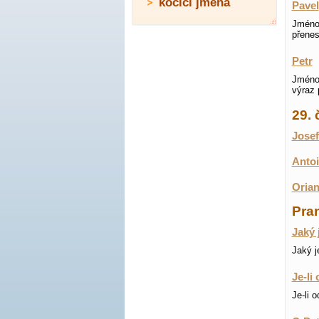
kočičí jména
Pavel
Jméno 
přenes
Petr
Jméno 
výraz 
29.
Josef
Antoi
Orian
Pran
Jaký 
Jaký j
Je-li
Je-li 