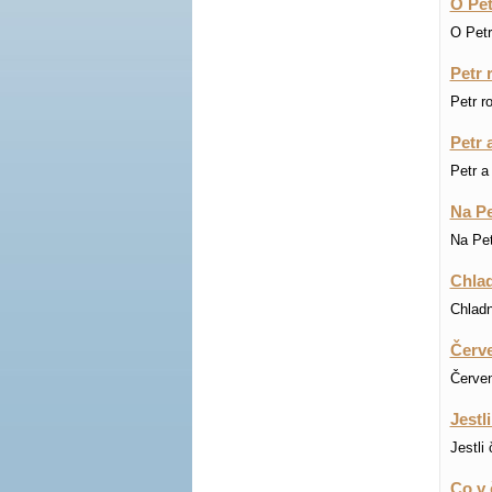
O Petr
O Petru
Petr 
Petr r
Petr 
Petr a
Na Pe
Na Pet
Chlad
Chladn
Červe
Červen
Jestl
Jestli
Co v 