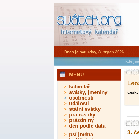
Dnes je saturday, 8. srpen 2026
kde js
MENU
Leoš
kalendář
svátky, jmeniny
Český 
osobnosti
události
státní svátky
pranostiky
prázdniny
den podle data
3. č
psí jména