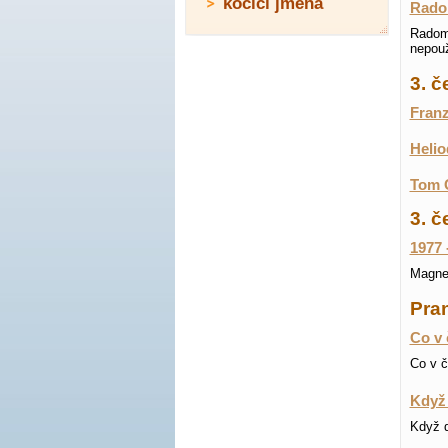
kočičí jména
Rado
Radomí
nepouž
3. 
Franz
Helio
Tom C
3. č
1977 
Magnet
Pran
Co v 
Co v č
Když 
Když d