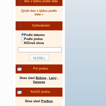
den v týdnu podle data
Zjistit den v týdnu podle
data »
Vyhledávání
Podle datumu
Podle jména
Klíčová slova
Psí jména
Dnes slaví
Bobina
,
Larry
,
Vanessa
Kočičí jména
Dnes slaví
Porthos