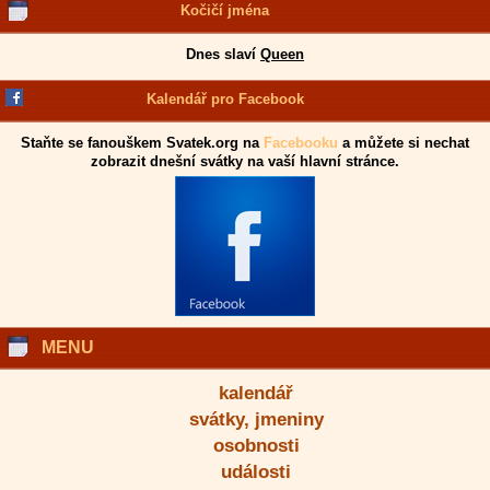
Kočičí jména
Dnes slaví
Queen
Kalendář pro Facebook
Staňte se fanouškem Svatek.org na
Facebooku
a můžete si nechat
zobrazit dnešní svátky na vaší hlavní stránce.
MENU
kalendář
svátky, jmeniny
osobnosti
události