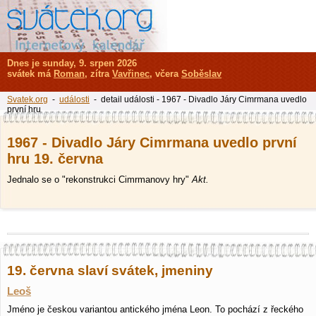
Dnes je sunday, 9. srpen 2026
svátek má
Roman
, zítra
Vavřinec
, včera
Soběslav
Svatek.org
-
události
- detail události - 1967 - Divadlo Járy Cimrmana uvedlo
první hru
1967 - Divadlo Járy Cimrmana uvedlo první
hru 19. června
Jednalo se o "rekonstrukci Cimrmanovy hry"
Akt.
19. června slaví svátek, jmeniny
Leoš
Jméno je českou variantou antického jména Leon. To pochází z řeckého