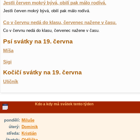
Jestli červen mokrý bývá, obilí pak málo rodívá.
Jestli červen mokrý bývá, obilí pak málo rodívá.
Co v červnu nedá do klasu, červenec nažene v času.
Co v červnu nedá do klasu, červenec nažene v času.
Psí svátky na 19. června
Míša
Sigi
Kočičí svátky na 19. června
Uličník
Kdo a kdy má svátek tento týden
pondělí:
Miluše
úterý:
Dominik
středa:
Kristián
čtvrtek:
Oldřiška