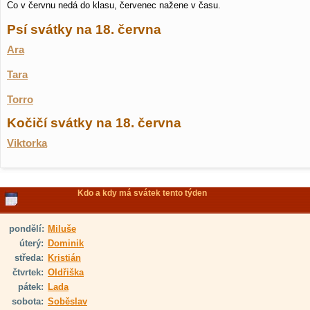
Co v červnu nedá do klasu, červenec nažene v času.
Psí svátky na 18. června
Ara
Tara
Torro
Kočičí svátky na 18. června
Viktorka
Kdo a kdy má svátek tento týden
pondělí:
Miluše
úterý:
Dominik
středa:
Kristián
čtvrtek:
Oldřiška
pátek:
Lada
sobota:
Soběslav