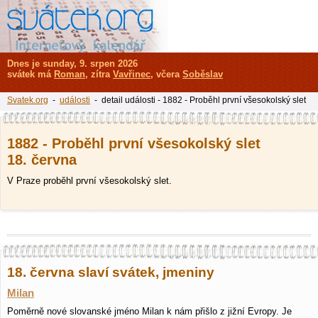
Dnes je sunday, 9. srpen 2026
svátek má
Roman
, zítra
Vavřinec
, včera
Soběslav
Svatek.org
-
události
- detail události - 1882 - Proběhl první všesokolský slet
1882 - Proběhl první všesokolský slet
18. června
V Praze proběhl první všesokolský slet.
18. června slaví svátek, jmeniny
Milan
Poměrně nové slovanské jméno Milan k nám přišlo z jižní Evropy. Je