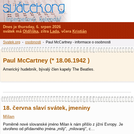
Dnes je thursday, 6. srpen 2026
svátek má
Oldřiška
, zítra
Lada
, včera
Kristián
Svatek.org
-
osobnosti
- Paul McCartney - informace o osobnosti
Paul McCartney (* 18.06.1942 )
Americký hudebník, bývalý člen kapely The Beatles.
18. června slaví svátek, jmeniny
Milan
Poměrně nové slovanské jméno Milan k nám přišlo z jižní Evropy. Je
utvořeno od přídavného jména „milý“, „milovaný“, c…