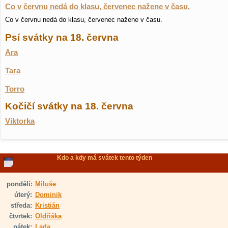
Co v červnu nedá do klasu, červenec nažene v času.
Co v červnu nedá do klasu, červenec nažene v času.
Psí svátky na 18. června
Ara
Tara
Torro
Kočičí svátky na 18. června
Viktorka
Kdo a kdy má svátek tento týden
pondělí:
Miluše
úterý:
Dominik
středa:
Kristián
čtvrtek:
Oldřiška
pátek:
Lada