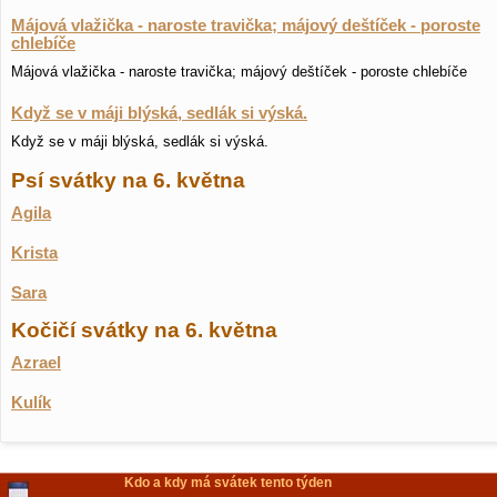
Májová vlažička - naroste travička; májový deštíček - poroste
chlebíče
Májová vlažička - naroste travička; májový deštíček - poroste chlebíče
Když se v máji blýská, sedlák si výská.
Když se v máji blýská, sedlák si výská.
Psí svátky na 6. května
Agila
Krista
Sara
Kočičí svátky na 6. května
Azrael
Kulík
Kdo a kdy má svátek tento týden