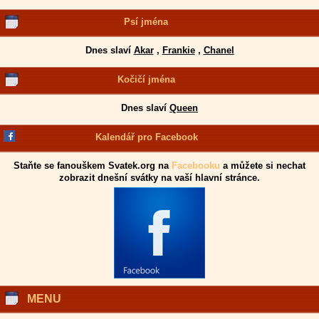
Psí jména
Dnes slaví
Akar
,
Frankie
,
Chanel
Kočičí jména
Dnes slaví
Queen
Kalendář pro Facebook
Staňte se fanouškem Svatek.org na
Facebooku
a můžete si nechat
zobrazit dnešní svátky na vaší hlavní stránce.
MENU