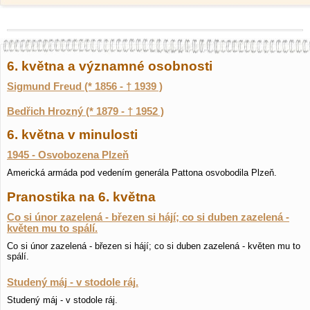
6. května a významné osobnosti
Sigmund Freud (* 1856 - † 1939 )
Bedřich Hrozný (* 1879 - † 1952 )
6. května v minulosti
1945 - Osvobozena Plzeň
Americká armáda pod vedením generála Pattona osvobodila Plzeň.
Pranostika na 6. května
Co si únor zazelená - březen si hájí; co si duben zazelená -
květen mu to spálí.
Co si únor zazelená - březen si hájí; co si duben zazelená - květen mu to
spálí.
Studený máj - v stodole ráj.
Studený máj - v stodole ráj.