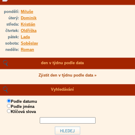
pondělí:
Miluše
úterý:
Dominik
středa:
Kristián
čtvrtek:
Oldřiška
pátek:
Lada
sobota:
Soběslav
neděle:
Roman
den v týdnu podle data
Zjistit den v týdnu podle data »
Vyhledávání
Podle datumu
Podle jména
Klíčová slova