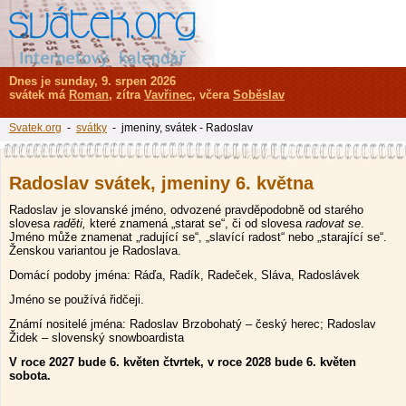
Dnes je sunday, 9. srpen 2026
svátek má
Roman
, zítra
Vavřinec
, včera
Soběslav
Svatek.org
-
svátky
- jmeniny, svátek - Radoslav
Radoslav svátek, jmeniny 6. května
Radoslav je slovanské jméno, odvozené pravděpodobně od starého
slovesa
raděti,
které znamená „starat se“, či od slovesa
radovat se
.
Jméno může znamenat „radující se“, „slavící radost“ nebo „starající se“.
Ženskou variantou je Radoslava.
Domácí podoby jména: Ráďa, Radík, Radeček, Sláva, Radoslávek
Jméno se používá řidčeji.
Známí nositelé jména: Radoslav Brzobohatý – český herec; Radoslav
Židek – slovenský snowboardista
V roce 2027 bude 6. květen čtvrtek, v roce 2028 bude 6. květen
sobota.