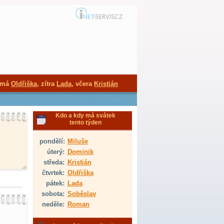
 má
Oldřiška
, zítra
Lada
, včera
Kristián
Kdo a kdy má svátek
tento týden
pondělí:
Miluše
úterý:
Dominik
středa:
Kristián
čtvrtek:
Oldřiška
pátek:
Lada
sobota:
Soběslav
neděle:
Roman