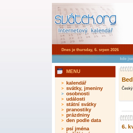
Dnes je thursday, 6. srpen 2026
kde js
MENU
Bedř
kalendář
svátky, jmeniny
Český 
osobnosti
události
státní svátky
pranostiky
prázdniny
den podle data
6. k
psí jména