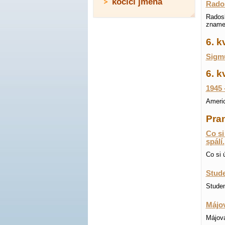
kočičí jména
Rado
Radosl
znamen
6. 
Sigmu
6. k
1945 
Americ
Pran
Co si
spálí.
Co si 
Stude
Studen
Májov
Májová