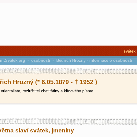
svátek
em:
Svatek.org
-
osobnosti
- Bedřich Hrozný - informace o osobnosti
ich Hrozný (* 6.05.1879 - † 1952 )
orientalista, rozluštitel chetitštiny a klínového písma.
větna slaví svátek, jmeniny