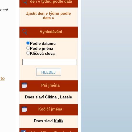
den v týdnu podle data
které
Zjistit den v týdnu podle
data »
Vyhledávání
Podle datumu
Podle jména
Klíčová slova
 to
Psí jména
Dnes slaví
Čikina
,
Lassie
Kočičí jména
Dnes slaví
Kulík