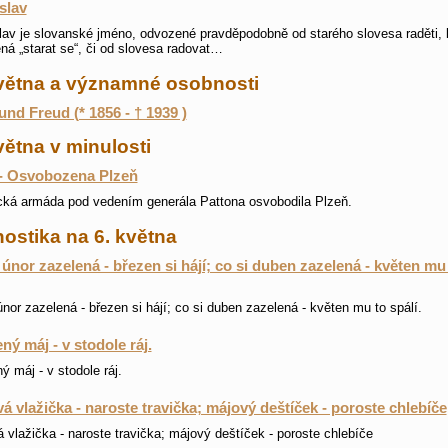
slav
av je slovanské jméno, odvozené pravděpodobně od starého slovesa raděti, 
á „starat se“, či od slovesa radovat…
května a významné osobnosti
nd Freud (* 1856 - † 1939 )
větna v minulosti
- Osvobozena Plzeň
ká armáda pod vedením generála Pattona osvobodila Plzeň.
ostika na 6. května
 únor zazelená - březen si hájí; co si duben zazelená - květen mu
únor zazelená - březen si hájí; co si duben zazelená - květen mu to spálí.
ný máj - v stodole ráj.
ý máj - v stodole ráj.
á vlažička - naroste travička; májový deštíček - poroste chlebíče
 vlažička - naroste travička; májový deštíček - poroste chlebíče