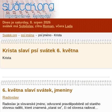
Dnes je saturday, 8. srpen 2026
svátek má
Soběslav
, zítra
Roman
, včera
Lada
Svatek.org
-
psí jména
- psí jméno - Krista
Krista slaví psí svátek 6. května
Krista
6. května slaví svátek, jmeniny
Radoslav
Radoslav je slovanské jméno, odvozené pravděpodobně od starého
slovesa raděti, které znamená „starat se“, či od slovesa radovat…