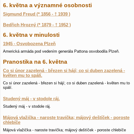
6. května a významné osobnosti
Sigmund Freud (* 1856 - † 1939 )
Bedřich Hrozný (* 1879 - † 1952 )
6. května v minulosti
1945 - Osvobozena Plzeň
Americká armáda pod vedením generála Pattona osvobodila Plzeň.
Pranostika na 6. května
Co si únor zazelená - březen si hájí; co si duben zazelená -
květen mu to spálí.
Co si únor zazelená - březen si hájí; co si duben zazelená - květen mu to
spálí.
Studený máj - v stodole ráj.
Studený máj - v stodole ráj.
Májová vlažička - naroste travička; májový deštíček - poroste
chlebíče
Májová vlažička - naroste travička; májový deštíček - poroste chlebíče