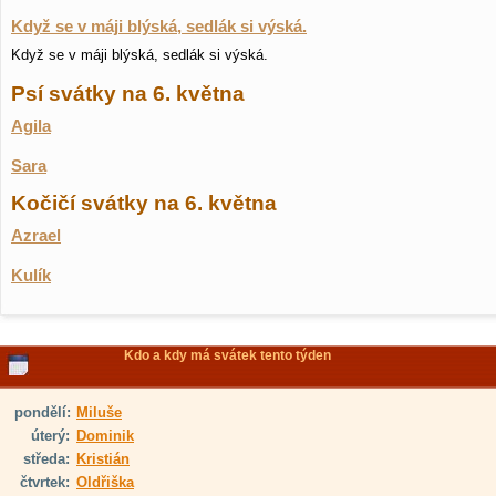
Když se v máji blýská, sedlák si výská.
Když se v máji blýská, sedlák si výská.
Psí svátky na 6. května
Agila
Sara
Kočičí svátky na 6. května
Azrael
Kulík
Kdo a kdy má svátek tento týden
pondělí:
Miluše
úterý:
Dominik
středa:
Kristián
čtvrtek:
Oldřiška