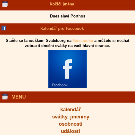
Kočičí jména
Dnes slaví
Porthos
Kalendář pro Facebook
Staňte se fanouškem Svatek.org na
Facebooku
a můžete si nechat
zobrazit dnešní svátky na vaší hlavní stránce.
MENU
kalendář
svátky, jmeniny
osobnosti
události