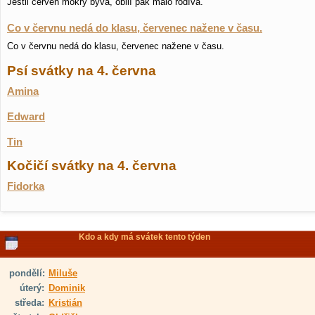
Jestli červen mokrý bývá, obilí pak málo rodívá.
Co v červnu nedá do klasu, červenec nažene v času.
Co v červnu nedá do klasu, červenec nažene v času.
Psí svátky na 4. června
Amina
Edward
Tin
Kočičí svátky na 4. června
Fidorka
Kdo a kdy má svátek tento týden
pondělí:
Miluše
úterý:
Dominik
středa:
Kristián