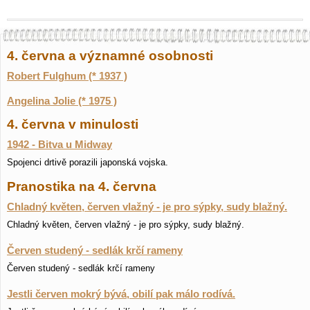
4. června a významné osobnosti
Robert Fulghum (* 1937 )
Angelina Jolie (* 1975 )
4. června v minulosti
1942 - Bitva u Midway
Spojenci drtivě porazili japonská vojska.
Pranostika na 4. června
Chladný květen, červen vlažný - je pro sýpky, sudy blažný.
Chladný květen, červen vlažný - je pro sýpky, sudy blažný.
Červen studený - sedlák krčí rameny
Červen studený - sedlák krčí rameny
Jestli červen mokrý bývá, obilí pak málo rodívá.