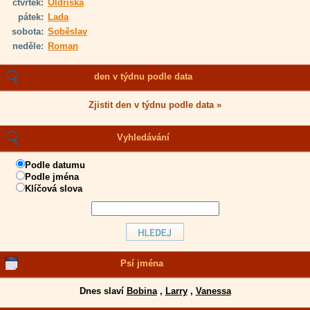
čtvrtek:
Oldřiška
pátek:
Lada
sobota:
Soběslav
neděle:
Roman
den v týdnu podle data
Zjistit den v týdnu podle data »
Vyhledávání
Podle datumu
Podle jména
Klíčová slova
Psí jména
Dnes slaví
Bobina
,
Larry
,
Vanessa