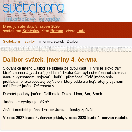
Dnes je saturday, 8. srpen 2026
svátek má
Soběslav
, zítra
Roman
, včera
Lada
Svatek.org
-
svátky
- jmeniny, svátek - Dalibor
Dalibor svátek, jmeniny 4. června
Slovanské jméno Dalibor se skládá ze dvou částí. První je slovo
dali
,
které znamená „vzdaluj“, „oddaluj“. Druhá část byla utvořena od slovesa
boriti
s významem „bojovat“, „bořit“, „přemáhat“. Celé jméno tedy
překládáme jako „oddaluj boj“, „ten, který oddaluje boj“. Stejný význam
má i řecké jméno
Telemachos
.
Domácí podoby jména: Daliborek, Dalek, Libor, Bor, Borek
Jméno se vyskytuje běžně.
Známí nositelé jména: Dalibor Janda – český zpěvák
V roce 2027 bude 4. červen pátek, v roce 2028 bude 4. červen neděle.