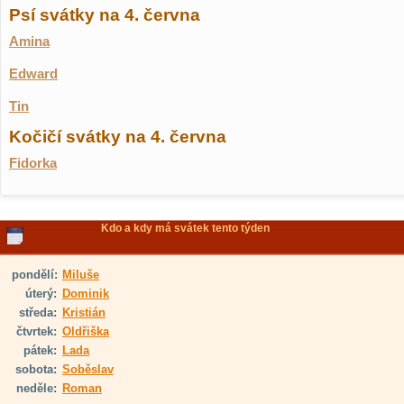
Psí svátky na 4. června
Amina
Edward
Tin
Kočičí svátky na 4. června
Fidorka
Kdo a kdy má svátek tento týden
pondělí:
Miluše
úterý:
Dominik
středa:
Kristián
čtvrtek:
Oldřiška
pátek:
Lada
sobota:
Soběslav
neděle:
Roman