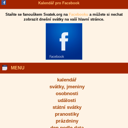
Kalendář pro Facebook
Staňte se fanouškem Svatek.org na
Facebooku
a můžete si nechat
zobrazit dnešní svátky na vaší hlavní stránce.
MENU
kalendář
svátky, jmeniny
osobnosti
události
státní svátky
pranostiky
prázdniny
den podle data