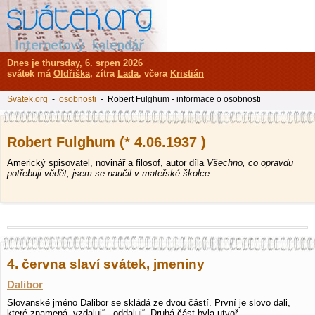
Dnes je thursday, 6. srpen 2026
svátek má
Oldřiška
, zítra
Lada
, včera
Kristián
Svatek.org
-
osobnosti
- Robert Fulghum - informace o osobnosti
Robert Fulghum (* 4.06.1937 )
Americký spisovatel, novinář a filosof, autor díla
Všechno, co opravdu
potřebuji vědět, jsem se naučil v mateřské školce.
4. června slaví svátek, jmeniny
Dalibor
Slovanské jméno Dalibor se skládá ze dvou částí. První je slovo dali,
které znamená „vzdaluj“, „oddaluj“. Druhá část byla utvoř…