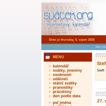
Dnes je thursday, 6. srpen 2026
kde js
MENU
Stef
kalendář
svátky, jmeniny
Steffi
osobnosti
události
státní svátky
pranostiky
prázdniny
den podle data
27. 
psí jména