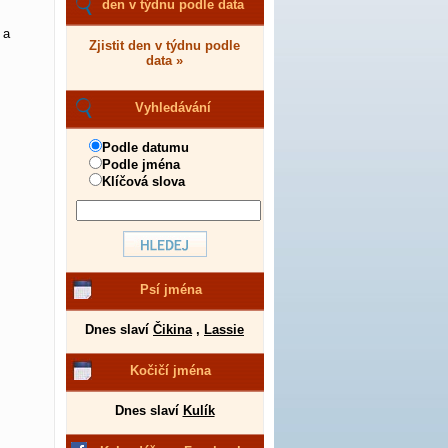
den v týdnu podle data
 a
Zjistit den v týdnu podle
data »
Vyhledávání
Podle datumu
Podle jména
Klíčová slova
Psí jména
Dnes slaví
Čikina
,
Lassie
Kočičí jména
Dnes slaví
Kulík