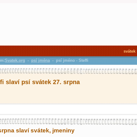
svátek
em:
Svatek.org
-
psí jména
- psí jméno - Steffi
fi slaví psí svátek 27. srpna
srpna slaví svátek, jmeniny