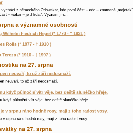
ar
vychází z německého Odowakar, kde první část – odo – znamená „majetek“
část – wakar – je „hlídat“. Význam jm…
 srpna a významné osobnosti
 Wilhelm Fiedrich Hegel (* 1770 - † 1831 )
es Rolls (* 1877 - † 1910 )
 Tereza (* 1910 - † 1997 )
ostika na 27. srpna
pen neuvaří, to už září nedosmaží.
en neuvaří, to už září nedosmaží.
nu když půlnoční vítr věje, bez deště slunéčko hřeje.
u když půlnoční vítr věje, bez deště slunéčko hřeje.
je v srpnu ráno hodně rosy, mají z toho radost vosy.
e v srpnu ráno hodně rosy, mají z toho radost vosy.
svátky na 27. srpna