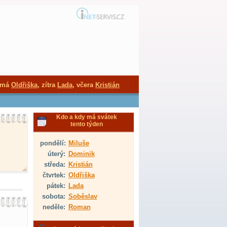
 má
Oldřiška
, zítra
Lada
, včera
Kristián
Kdo a kdy má svátek
tento týden
pondělí:
Miluše
úterý:
Dominik
středa:
Kristián
čtvrtek:
Oldřiška
pátek:
Lada
sobota:
Soběslav
neděle:
Roman