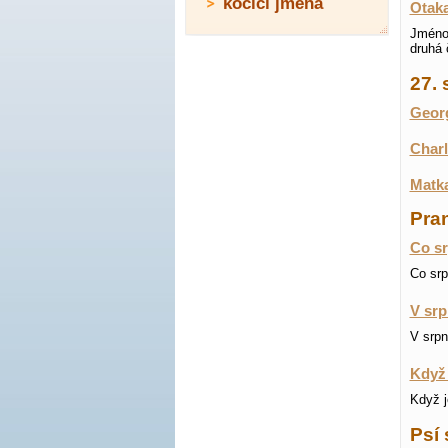
kočičí jména
Otak
Jméno 
druhá 
27.
Georg
Charl
Matka
Pran
Co sr
Co srp
V srp
V srpn
Když 
Když j
Psí 