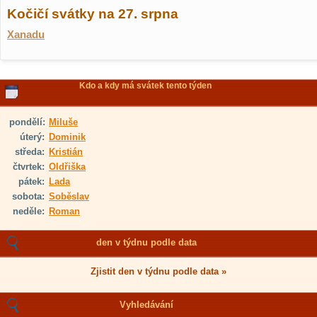
Kočičí svátky na 27. srpna
Xanadu
Kdo a kdy má svátek tento týden
pondělí:
Miluše
úterý:
Dominik
středa:
Kristián
čtvrtek:
Oldřiška
pátek:
Lada
sobota:
Soběslav
neděle:
Roman
den v týdnu podle data
Zjistit den v týdnu podle data »
Vyhledávání