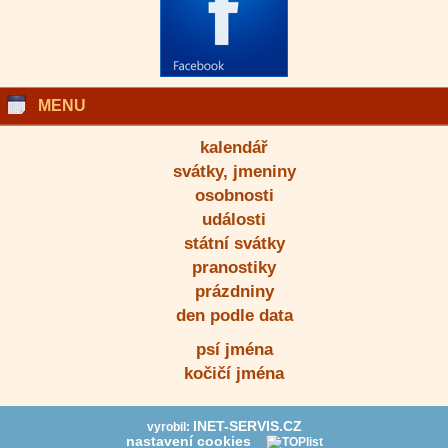
MENU
kalendář
svátky, jmeniny
osobnosti
události
státní svátky
pranostiky
prázdniny
den podle data
psí jména
kočičí jména
INET-SERVIS.CZ
vyrobil:
nastavení cookies