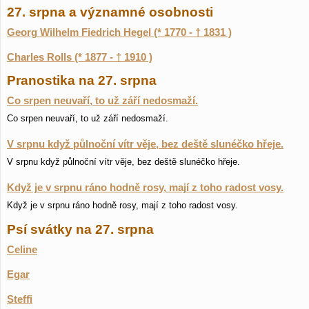
27. srpna a významné osobnosti
Georg Wilhelm Fiedrich Hegel (* 1770 - † 1831 )
Charles Rolls (* 1877 - † 1910 )
Pranostika na 27. srpna
Co srpen neuvaří, to už září nedosmaží.
Co srpen neuvaří, to už září nedosmaží.
V srpnu když půlnoční vítr věje, bez deště slunéčko hřeje.
V srpnu když půlnoční vítr věje, bez deště slunéčko hřeje.
Když je v srpnu ráno hodně rosy, mají z toho radost vosy.
Když je v srpnu ráno hodně rosy, mají z toho radost vosy.
Psí svátky na 27. srpna
Celine
Egar
Steffi