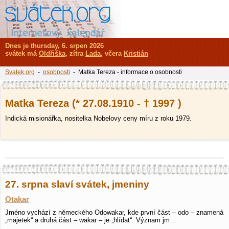
Dnes je thursday, 6. srpen 2026
svátek má
Oldřiška
, zítra
Lada
, včera
Kristián
Svatek.org
-
osobnosti
- Matka Tereza - informace o osobnosti
Matka Tereza (* 27.08.1910 - † 1997 )
Indická misionářka, nositelka Nobelovy ceny míru z roku 1979.
27. srpna slaví svátek, jmeniny
Otakar
Jméno vychází z německého Odowakar, kde první část – odo – znamená
„majetek“ a druhá část – wakar – je „hlídat“. Význam jm…