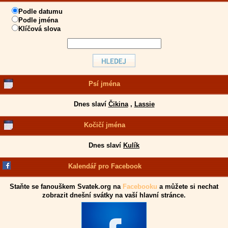
Podle datumu
Podle jména
Klíčová slova
Psí jména
Dnes slaví
Čikina
,
Lassie
Kočičí jména
Dnes slaví
Kulík
Kalendář pro Facebook
Staňte se fanouškem Svatek.org na
Facebooku
a můžete si nechat
zobrazit dnešní svátky na vaší hlavní stránce.