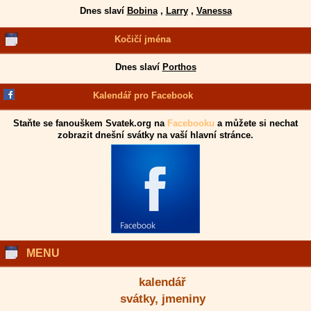
Dnes slaví
Bobina
,
Larry
,
Vanessa
Kočičí jména
Dnes slaví
Porthos
Kalendář pro Facebook
Staňte se fanouškem Svatek.org na
Facebooku
a můžete si nechat
zobrazit dnešní svátky na vaší hlavní stránce.
MENU
kalendář
svátky, jmeniny