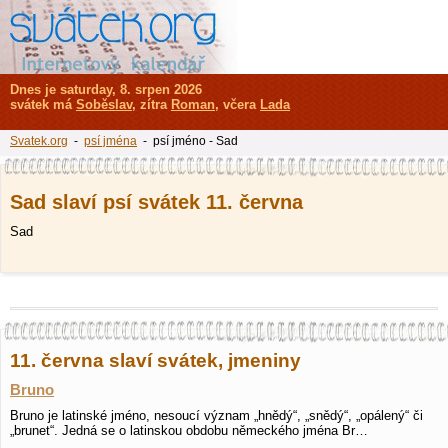
Dnes je saturday, 8. srpen 2026
svátek má
Soběslav
, zítra
Roman
, včera
Lada
Svatek.org
-
psí jména
- psí jméno - Sad
Sad slaví psí svátek 11. června
Sad
11. června slaví svátek, jmeniny
Bruno
Bruno je latinské jméno, nesoucí význam „hnědý“, „snědý“, „opálený“ či
„brunet“. Jedná se o latinskou obdobu německého jména Br…