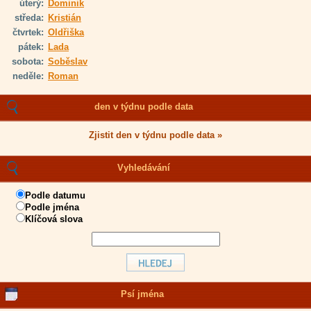
úterý:
Dominik
středa:
Kristián
čtvrtek:
Oldřiška
pátek:
Lada
sobota:
Soběslav
neděle:
Roman
den v týdnu podle data
Zjistit den v týdnu podle data »
Vyhledávání
Podle datumu
Podle jména
Klíčová slova
Psí jména