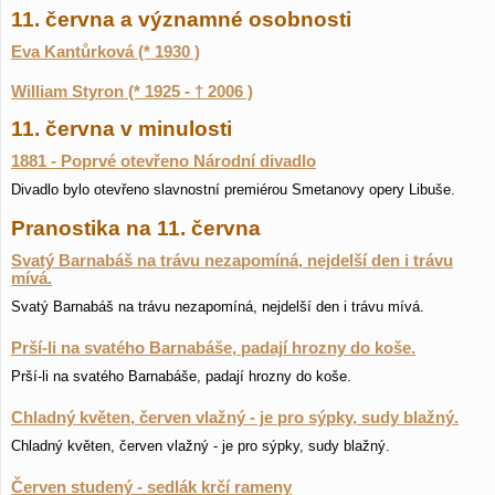
11. června a významné osobnosti
Eva Kantůrková (* 1930 )
William Styron (* 1925 - † 2006 )
11. června v minulosti
1881 - Poprvé otevřeno Národní divadlo
Divadlo bylo otevřeno slavnostní premiérou Smetanovy opery Libuše.
Pranostika na 11. června
Svatý Barnabáš na trávu nezapomíná, nejdelší den i trávu
mívá.
Svatý Barnabáš na trávu nezapomíná, nejdelší den i trávu mívá.
Prší-li na svatého Barnabáše, padají hrozny do koše.
Prší-li na svatého Barnabáše, padají hrozny do koše.
Chladný květen, červen vlažný - je pro sýpky, sudy blažný.
Chladný květen, červen vlažný - je pro sýpky, sudy blažný.
Červen studený - sedlák krčí rameny