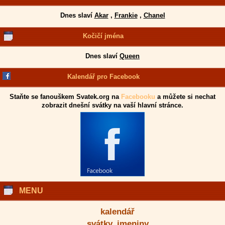
Dnes slaví
Akar
,
Frankie
,
Chanel
Kočičí jména
Dnes slaví
Queen
Kalendář pro Facebook
Staňte se fanouškem Svatek.org na
Facebooku
a můžete si nechat
zobrazit dnešní svátky na vaší hlavní stránce.
MENU
kalendář
svátky, jmeniny