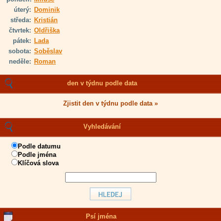
úterý:
Dominik
středa:
Kristián
čtvrtek:
Oldřiška
pátek:
Lada
sobota:
Soběslav
neděle:
Roman
den v týdnu podle data
Zjistit den v týdnu podle data »
Vyhledávání
Podle datumu
Podle jména
Klíčová slova
Psí jména