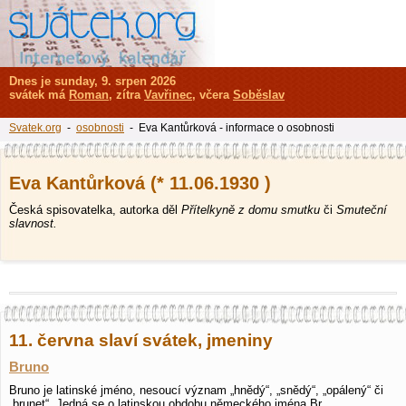
Dnes je sunday, 9. srpen 2026
svátek má
Roman
, zítra
Vavřinec
, včera
Soběslav
Svatek.org
-
osobnosti
- Eva Kantůrková - informace o osobnosti
Eva Kantůrková (* 11.06.1930 )
Česká spisovatelka, autorka děl
Přítelkyně z domu smutku
či
Smuteční
slavnost.
11. června slaví svátek, jmeniny
Bruno
Bruno je latinské jméno, nesoucí význam „hnědý“, „snědý“, „opálený“ či
„brunet“. Jedná se o latinskou obdobu německého jména Br…