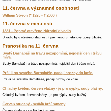
11. června a významné osobnosti
William Styron (* 1925 - † 2006 )
11. června v minulosti
1881 - Poprvé otevřeno Národní divadlo
Divadlo bylo otevřeno slavnostní premiérou Smetanovy opery Libuše.
Pranostika na 11. června
Svatý Barnabáš na trávu nezapomíná, nejdelší den i trávu
mívá.
Svatý Barnabáš na trávu nezapomíná, nejdelší den i trávu mívá.
Prší-li na svatého Barnabáše, padají hrozny do koše.
Prší-li na svatého Barnabáše, padají hrozny do koše.
Chladný květen, červen vlažný - je pro sýpky, sudy blažný.
Chladný květen, červen vlažný - je pro sýpky, sudy blažný.
Červen studený - sedlák krčí rameny
Červen studený - sedlák krčí rameny