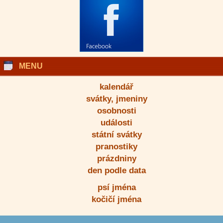
MENU
kalendář
svátky, jmeniny
osobnosti
události
státní svátky
pranostiky
prázdniny
den podle data
psí jména
kočičí jména