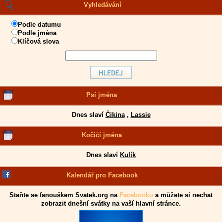
Vyhledávání
Podle datumu
Podle jména
Klíčová slova
Psí jména
Dnes slaví
Čikina
,
Lassie
Kočičí jména
Dnes slaví
Kulík
Kalendář pro Facebook
Staňte se fanouškem Svatek.org na
Facebooku
a můžete si nechat
zobrazit dnešní svátky na vaší hlavní stránce.