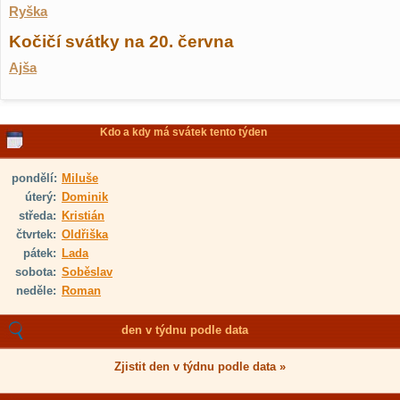
Ryška
Kočičí svátky na 20. června
Ajša
Kdo a kdy má svátek tento týden
pondělí:
Miluše
úterý:
Dominik
středa:
Kristián
čtvrtek:
Oldřiška
pátek:
Lada
sobota:
Soběslav
neděle:
Roman
den v týdnu podle data
Zjistit den v týdnu podle data »