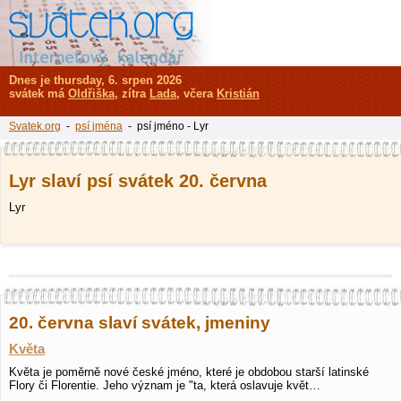
Dnes je thursday, 6. srpen 2026
svátek má
Oldřiška
, zítra
Lada
, včera
Kristián
Svatek.org
-
psí jména
- psí jméno - Lyr
Lyr slaví psí svátek 20. června
Lyr
20. června slaví svátek, jmeniny
Květa
Květa je poměrně nové české jméno, které je obdobou starší latinské
Flory či Florentie. Jeho význam je "ta, která oslavuje květ…