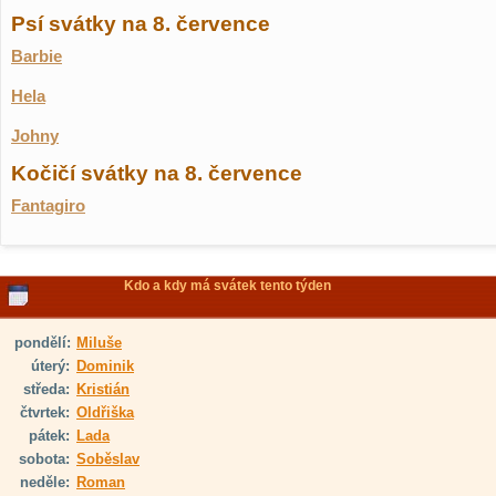
Psí svátky na 8. července
Barbie
Hela
Johny
Kočičí svátky na 8. července
Fantagiro
Kdo a kdy má svátek tento týden
pondělí:
Miluše
úterý:
Dominik
středa:
Kristián
čtvrtek:
Oldřiška
pátek:
Lada
sobota:
Soběslav
neděle:
Roman