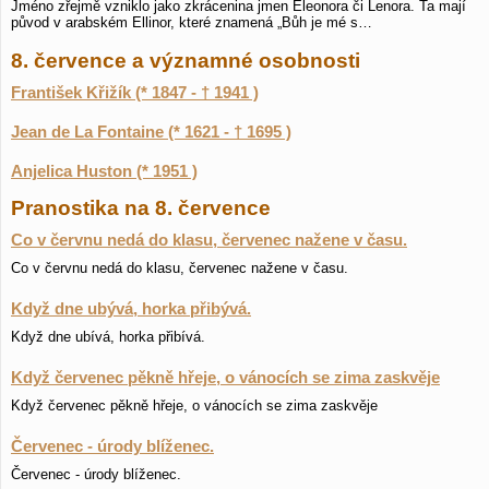
Jméno zřejmě vzniklo jako zkrácenina jmen Eleonora či Lenora. Ta mají
původ v arabském Ellinor, které znamená „Bůh je mé s…
8. července a významné osobnosti
František Křižík (* 1847 - † 1941 )
Jean de La Fontaine (* 1621 - † 1695 )
Anjelica Huston (* 1951 )
Pranostika na 8. července
Co v červnu nedá do klasu, červenec nažene v času.
Co v červnu nedá do klasu, červenec nažene v času.
Když dne ubývá, horka přibývá.
Když dne ubívá, horka přibívá.
Když červenec pěkně hřeje, o vánocích se zima zaskvěje
Když červenec pěkně hřeje, o vánocích se zima zaskvěje
Červenec - úrody blíženec.
Červenec - úrody blíženec.