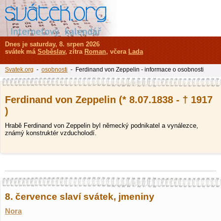
Dnes je saturday, 8. srpen 2026
svátek má
Soběslav
, zítra
Roman
, včera
Lada
Svatek.org
-
osobnosti
- Ferdinand von Zeppelin - informace o osobnosti
Ferdinand von Zeppelin (* 8.07.1838 - † 1917
)
Hrabě Ferdinand von Zeppelin byl německý podnikatel a vynálezce,
známý konstruktér vzducholodí.
8. července slaví svátek, jmeniny
Nora