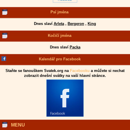
Psí jména
Dnes slaví
Arleta
,
Bergeron
,
King
Kočičí jména
Dnes slaví
Packa
Kalendář pro Facebook
Staňte se fanouškem Svatek.org na
Facebooku
a můžete si nechat
zobrazit dnešní svátky na vaší hlavní stránce.
MENU