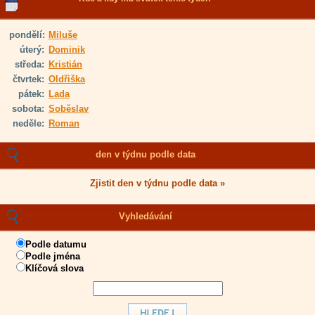
pondělí:
Miluše
úterý:
Dominik
středa:
Kristián
čtvrtek:
Oldřiška
pátek:
Lada
sobota:
Soběslav
neděle:
Roman
den v týdnu podle data
Zjistit den v týdnu podle data »
Vyhledávání
Podle datumu
Podle jména
Klíčová slova