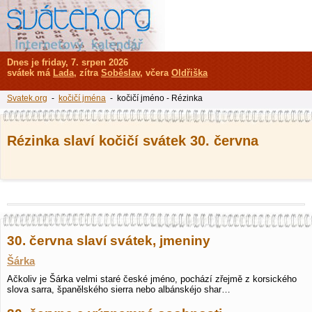
Dnes je friday, 7. srpen 2026
svátek má
Lada
, zítra
Soběslav
, včera
Oldřiška
Svatek.org
-
kočičí jména
- kočičí jméno - Rézinka
Rézinka slaví kočičí svátek 30. června
30. června slaví svátek, jmeniny
Šárka
Ačkoliv je Šárka velmi staré české jméno, pochází zřejmě z korsického
slova sarra, španělského sierra nebo albánskéjo shar…