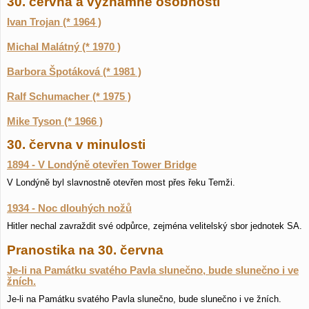
30. června a významné osobnosti
Ivan Trojan (* 1964 )
Michal Malátný (* 1970 )
Barbora Špotáková (* 1981 )
Ralf Schumacher (* 1975 )
Mike Tyson (* 1966 )
30. června v minulosti
1894 - V Londýně otevřen Tower Bridge
V Londýně byl slavnostně otevřen most přes řeku Temži.
1934 - Noc dlouhých nožů
Hitler nechal zavraždit své odpůrce, zejména velitelský sbor jednotek SA.
Pranostika na 30. června
Je-li na Památku svatého Pavla slunečno, bude slunečno i ve
žních.
Je-li na Památku svatého Pavla slunečno, bude slunečno i ve žních.