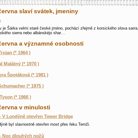
června slaví svátek, jmeniny
a
v je Šárka velmi staré české jméno, pochází zřejmě z korsického slova sarra
ského sierra nebo albánskéjo shar…
 června a významné osobnosti
Trojan (* 1964 )
l Malátný (* 1970 )
ra Špotáková (* 1981 )
Schumacher (* 1975 )
Tyson (* 1966 )
června v minulosti
- V Londýně otevřen Tower Bridge
ýně byl slavnostně otevřen most přes řeku Temži.
- Noc dlouhých nožů