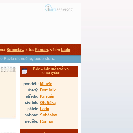
 má
Soběslav
, zítra
Roman
, včera
Lada
ého Pavla slunečno, bude slun…
Kdo a kdy má svátek
tento týden
pondělí:
Miluše
úterý:
Dominik
středa:
Kristián
čtvrtek:
Oldřiška
pátek:
Lada
sobota:
Soběslav
neděle:
Roman