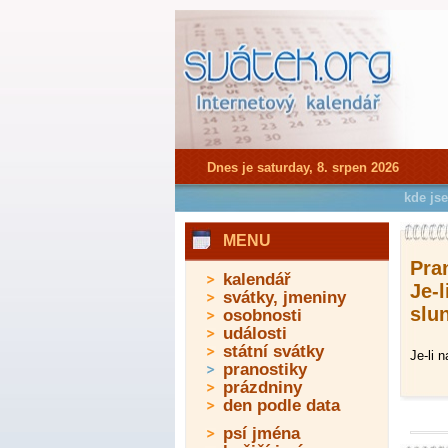
Dnes je saturday, 8. srpen 2026
kde js
MENU
Pra
kalendář
Je-
svátky, jmeniny
slun
osobnosti
události
státní svátky
Je-li 
pranostiky
prázdniny
den podle data
psí jména