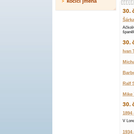
kočičí jména
30. 
Šárk
Ačkoli
španěl
30.
Ivan 
Micha
Barbo
Ralf 
Mike 
30. 
1894 
V Lond
1934 