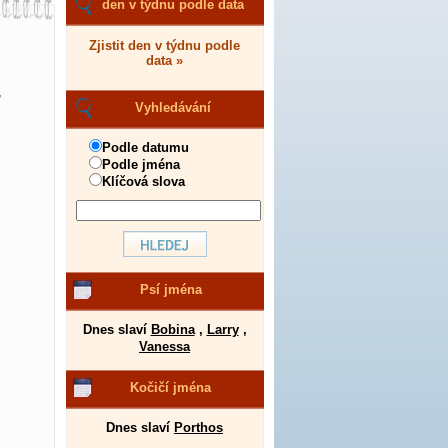
den v týdnu podle data
Zjistit den v týdnu podle
data »
,
Vyhledávání
Podle datumu
Podle jména
Klíčová slova
Psí jména
Dnes slaví
Bobina
,
Larry
,
Vanessa
Kočičí jména
Dnes slaví
Porthos