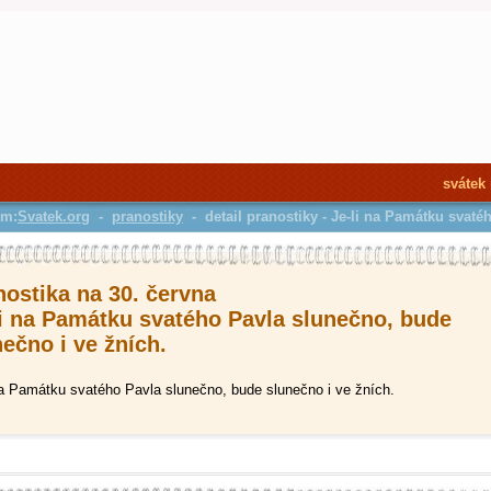
svátek
em:
Svatek.org
-
pranostiky
- detail pranostiky - Je-li na Památku svat
nostika na 30. června
li na Památku svatého Pavla slunečno, bude
ečno i ve žních.
na Památku svatého Pavla slunečno, bude slunečno i ve žních.