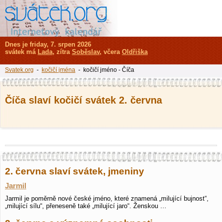
Dnes je friday, 7. srpen 2026
svátek má
Lada
, zítra
Soběslav
, včera
Oldřiška
Svatek.org
-
kočičí jména
- kočičí jméno - Číča
Číča slaví kočičí svátek 2. června
2. června slaví svátek, jmeniny
Jarmil
Jarmil je poměrně nové české jméno, které znamená „milující bujnost“,
„milující sílu“, přeneseně také „milující jaro“. Ženskou …