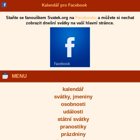
Kalendář pro Facebook
Staňte se fanouškem Svatek.org na
Facebooku
a můžete si nechat
zobrazit dnešní svátky na vaší hlavní stránce.
MENU
kalendář
svátky, jmeniny
osobnosti
události
státní svátky
pranostiky
prázdniny