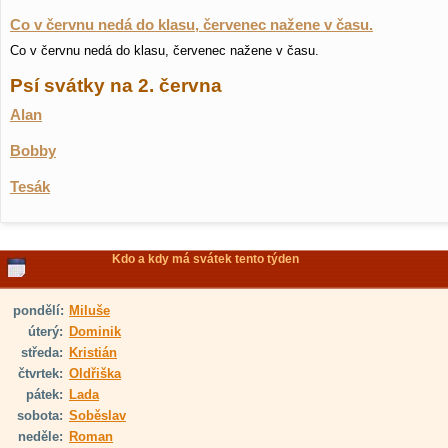
Co v červnu nedá do klasu, červenec nažene v času.
Co v červnu nedá do klasu, červenec nažene v času.
Psí svátky na 2. června
Alan
Bobby
Tesák
Kdo a kdy má svátek tento týden
pondělí:
Miluše
úterý:
Dominik
středa:
Kristián
čtvrtek:
Oldřiška
pátek:
Lada
sobota:
Soběslav
neděle:
Roman