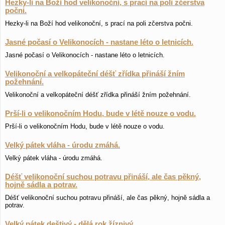
Hezky-li na Boží hod velikonoční, s prací na poli zčerstva
počni.
Hezky-li na Boží hod velikonoční, s prací na poli zčerstva počni.
Jasné počasí o Velikonocích - nastane léto o letnicích.
Jasné počasí o Velikonocích - nastane léto o letnicích.
Velikonoční a velkopáteční déšť zřídka přináší žním
požehnání.
Velikonoční a velkopáteční déšť zřídka přináší žním požehnání.
Prší-li o velikonočním Hodu, bude v létě nouze o vodu.
Prší-li o velikonočním Hodu, bude v létě nouze o vodu.
Velký pátek vláha - úrodu zmáhá.
Velký pátek vláha - úrodu zmáhá.
Déšť velikonoční suchou potravu přináší, ale čas pěkný,
hojně sádla a potrav.
Déšť velikonoční suchou potravu přináší, ale čas pěkný, hojně sádla a
potrav.
Velký pátek deštivý - dělá rok žíznivý.