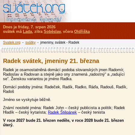
Dnes je friday, 7. srpen 2026
svátek má
Lada
, zítra
Soběslav
, včera
Oldřiška
Svatek.org
-
svátky
- jmeniny, svátek - Radek
Radek svátek, jmeniny 21. března
Radek je osamostatněná domácí podoba slovanských jmen Radomír,
Radoslav a Radovan a stejně jako ony znamená „radostný“ a „radující
se“. Ženskou variantou je jméno Radka.
Domácí podoby jména: Radeček, Radík, Radko, Ráďa, Radouš, Radík,
Radoš
Jméno se vyskytuje běžně.
Známí nositelé jména: Radek John – český publicista a politik; Radek
Hladík – český kytarista;
Radek Štěpánek
– český tenista
V roce 2027 bude 21. březen neděle, v roce 2028 bude 21. březen
úterý.