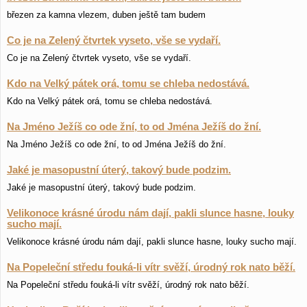
březen za kamna vlezem, duben ještě tam budem
Co je na Zelený čtvrtek vyseto, vše se vydaří.
Co je na Zelený čtvrtek vyseto, vše se vydaří.
Kdo na Velký pátek orá, tomu se chleba nedostává.
Kdo na Velký pátek orá, tomu se chleba nedostává.
Na Jméno Ježíš co ode žní, to od Jména Ježíš do žní.
Na Jméno Ježíš co ode žní, to od Jména Ježíš do žní.
Jaké je masopustní úterý, takový bude podzim.
Jaké je masopustní úterý, takový bude podzim.
Velikonoce krásné úrodu nám dají, pakli slunce hasne, louky
sucho mají.
Velikonoce krásné úrodu nám dají, pakli slunce hasne, louky sucho mají.
Na Popeleční středu fouká-li vítr svěží, úrodný rok nato běží.
Na Popeleční středu fouká-li vítr svěží, úrodný rok nato běží.