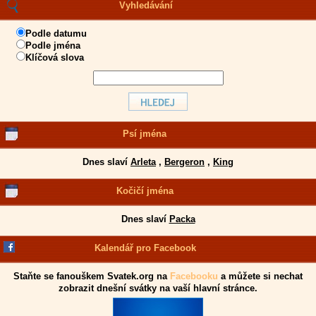
Vyhledávání
Podle datumu
Podle jména
Klíčová slova
Psí jména
Dnes slaví
Arleta
,
Bergeron
,
King
Kočičí jména
Dnes slaví
Packa
Kalendář pro Facebook
Staňte se fanouškem Svatek.org na
Facebooku
a můžete si nechat
zobrazit dnešní svátky na vaší hlavní stránce.