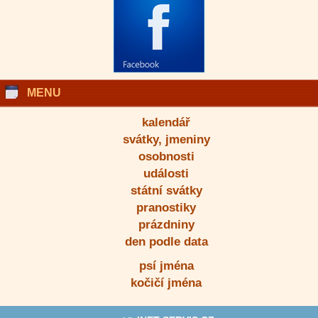
MENU
kalendář
svátky, jmeniny
osobnosti
události
státní svátky
pranostiky
prázdniny
den podle data
psí jména
kočičí jména