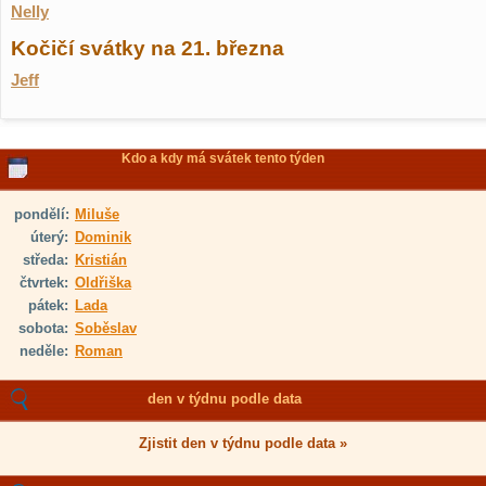
Nelly
Kočičí svátky na 21. března
Jeff
Kdo a kdy má svátek tento týden
pondělí:
Miluše
úterý:
Dominik
středa:
Kristián
čtvrtek:
Oldřiška
pátek:
Lada
sobota:
Soběslav
neděle:
Roman
den v týdnu podle data
Zjistit den v týdnu podle data »