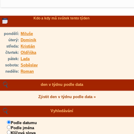
Kdo a kdy má svátek tento týden
pondělí:
Miluše
úterý:
Dominik
středa:
Kristián
čtvrtek:
Oldřiška
pátek:
Lada
sobota:
Soběslav
neděle:
Roman
den v týdnu podle data
Zjistit den v týdnu podle data »
Vyhledávání
Podle datumu
Podle jména
Klíčová slova