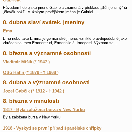
Gabriela
Původem hebrejské jméno Gabriela znamená v překladu „Bůh je silný“ či
„člověk boží“. Mužským protějškem jména je Gabriel. …
8. dubna slaví svátek, jmeniny
Ema
Ema nebo také Emma je germánské jméno, vzniklé pravděpodobně jako
zkrácenina jmen Ermnentrud, Ermenhild či Irmagard. Význam se …
8. března a významné osobnosti
Vladimír Mišík (* 1947 )
Otto Hahn (* 1879 - † 1968 )
8. dubna a významné osobnosti
Jozef Gabčík (* 1912 - † 1942 )
8. března v minulosti
1817 - Byla založena burza v New Yorku
Byla založena burza v New Yorku.
1918 - Vyskytl se první případ španělské chřipky