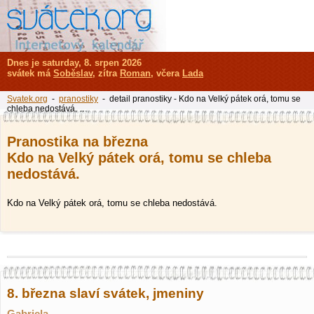
Dnes je saturday, 8. srpen 2026
svátek má
Soběslav
, zítra
Roman
, včera
Lada
Svatek.org
-
pranostiky
- detail pranostiky - Kdo na Velký pátek orá, tomu se
chleba nedostává. …
Pranostika na března
Kdo na Velký pátek orá, tomu se chleba
nedostává.
Kdo na Velký pátek orá, tomu se chleba nedostává.
8. března slaví svátek, jmeniny