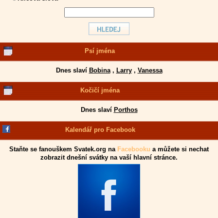
Psí jména
Dnes slaví
Bobina
,
Larry
,
Vanessa
Kočičí jména
Dnes slaví
Porthos
Kalendář pro Facebook
Staňte se fanouškem Svatek.org na
Facebooku
a můžete si nechat
zobrazit dnešní svátky na vaší hlavní stránce.