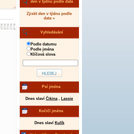
den v týdnu podle data
Zjistit den v týdnu podle
data »
Vyhledávání
Podle datumu
Podle jména
Klíčová slova
Psí jména
Dnes slaví
Čikina
,
Lassie
Kočičí jména
Dnes slaví
Kulík