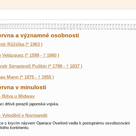
června a významné osobnosti
mír Růžička (* 1963 )
 Velázquez (* 1599 - † 1660 )
ndr Sergejevič Puškin (* 1799 - † 1837 )
s Mann (* 1875 - † 1955 )
ervna v minulosti
- Bitva u Midway
ci drtivě porazili japonská vojska.
- Vylodění v Normandii
ce s krycím názvem Operace Overlord vedla k postupnému osvobozování
kého kontinentu.