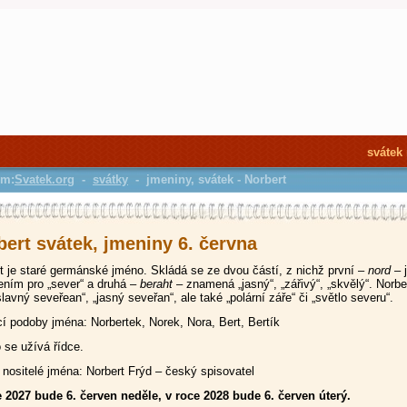
svátek
em:
Svatek.org
-
svátky
- jmeniny, svátek - Norbert
bert svátek, jmeniny 6. června
t je staré germánské jméno. Skládá se ze dvou částí, z nichž první –
nord
– 
ním pro „sever“ a druhá –
beraht
– znamená „jasný“, „zářivý“, „skvělý“. Norber
slavný seveřean“, „jasný seveřan“, ale také „polární záře“ či „světlo severu“.
 podoby jména: Norbertek, Norek, Nora, Bert, Bertík
se užívá řídce.
nositelé jména: Norbert Frýd – český spisovatel
 2027 bude 6. červen neděle, v roce 2028 bude 6. červen úterý.