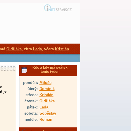
 má
Oldřiška
, zítra
Lada
, včera
Kristián
Kdo a kdy má svátek
tento týden
pondělí:
Miluše
je
úterý:
Dominik
t je
středa:
Kristián
čtvrtek:
Oldřiška
pátek:
Lada
sobota:
Soběslav
neděle:
Roman