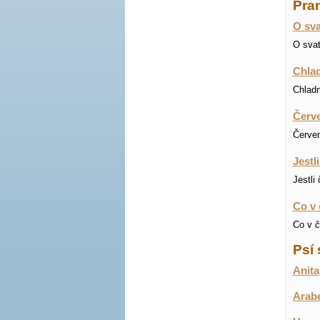
Pran
O sva
O svat
Chlad
Chladn
Červe
Červen
Jestl
Jestli
Co v 
Co v č
Psí 
Anita
Arab