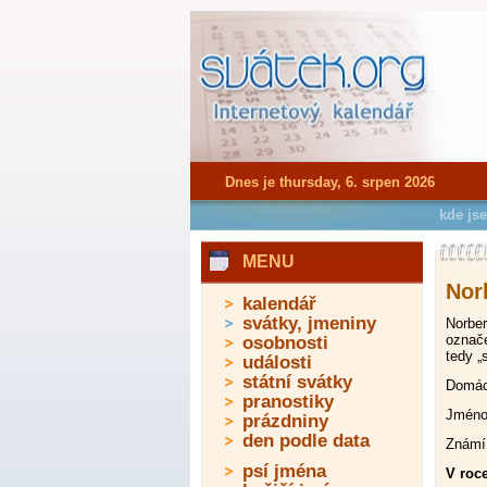
Dnes je thursday, 6. srpen 2026
kde js
MENU
Nor
kalendář
svátky, jmeniny
Norber
označe
osobnosti
tedy „
události
státní svátky
Domácí
pranostiky
Jméno 
prázdniny
den podle data
Známí 
psí jména
V roce