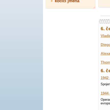
kočičí jména
6. 
Vladi
Diego
Alexa
Thoma
6. č
1942 
Spojen
1944 
Opera
evrops