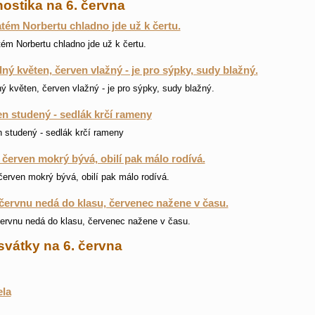
ostika na 6. června
tém Norbertu chladno jde už k čertu.
ém Norbertu chladno jde už k čertu.
ný květen, červen vlažný - je pro sýpky, sudy blažný.
ý květen, červen vlažný - je pro sýpky, sudy blažný.
n studený - sedlák krčí rameny
 studený - sedlák krčí rameny
i červen mokrý bývá, obilí pak málo rodívá.
 červen mokrý bývá, obilí pak málo rodívá.
červnu nedá do klasu, červenec nažene v času.
ervnu nedá do klasu, červenec nažene v času.
svátky na 6. června
ela