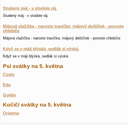
Studený máj - v stodole ráj.
Studený máj - v stodole ráj.
Májová vlažička - naroste travička; májový deštíček - poroste
chlebíče
Májová vlažička - naroste travička; májový deštíček - poroste chlebíče
Když se v máji blýská, sedlák si výská.
Když se v máji blýská, sedlák si výská.
Psí svátky na 5. května
Cindy
Eda
Goldie
Kočičí svátky na 5. května
Orianna