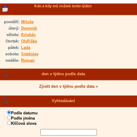
Kdo a kdy má svátek tento týden
pondělí:
Miluše
úterý:
Dominik
středa:
Kristián
čtvrtek:
Oldřiška
pátek:
Lada
sobota:
Soběslav
neděle:
Roman
den v týdnu podle data
Zjistit den v týdnu podle data »
Vyhledávání
Podle datumu
Podle jména
Klíčová slova