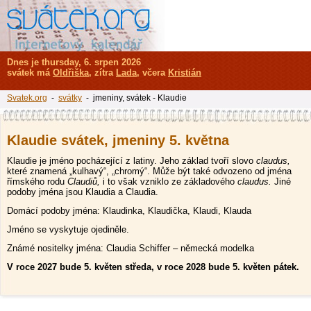
Dnes je thursday, 6. srpen 2026
svátek má
Oldřiška
, zítra
Lada
, včera
Kristián
Svatek.org
-
svátky
- jmeniny, svátek - Klaudie
Klaudie svátek, jmeniny 5. května
Klaudie je jméno pocházející z latiny. Jeho základ tvoří slovo
claudus,
které znamená „kulhavý“, „chromý“. Může být také odvozeno od jména
římského rodu
Claudiů,
i to však vzniklo ze základového
claudus.
Jiné
podoby jména jsou Klaudia a Claudia.
Domácí podoby jména: Klaudinka, Klaudička, Klaudi, Klauda
Jméno se vyskytuje ojediněle.
Známé nositelky jména: Claudia Schiffer – německá modelka
V roce 2027 bude 5. květen středa, v roce 2028 bude 5. květen pátek.