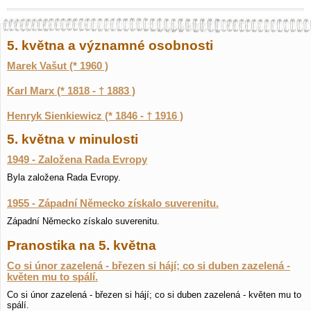
5. května a významné osobnosti
Marek Vašut (* 1960 )
Karl Marx (* 1818 - † 1883 )
Henryk Sienkiewicz (* 1846 - † 1916 )
5. května v minulosti
1949 - Založena Rada Evropy
Byla založena Rada Evropy.
1955 - Západní Německo získalo suverenitu.
Západní Německo získalo suverenitu.
Pranostika na 5. května
Co si únor zazelená - březen si hájí; co si duben zazelená -
květen mu to spálí.
Co si únor zazelená - březen si hájí; co si duben zazelená - květen mu to
spálí.