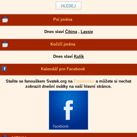
Psí jména
Dnes slaví
Čikina
,
Lassie
Kočičí jména
Dnes slaví
Kulík
Kalendář pro Facebook
Staňte se fanouškem Svatek.org na
Facebooku
a můžete si nechat
zobrazit dnešní svátky na vaší hlavní stránce.