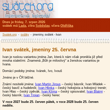
Dnes je friday, 7. srpen 2026
svátek má
Lada
, zítra
Soběslav
, včera
Oldřiška
Svatek.org
-
svátky
- jmeniny, svátek - Ivan
Ivan svátek, jmeniny 25. června
Ivan je ruskou variantou jména Jan, která k nám však pronikla již před
mnoha staletími. Znamená „Bůh je milostivý“ a ženskou variantou je
Ivana.
Domácí podoby jména: Ivánek, Ivo, Ivouš
Jméno je v ČR běžné.
Známí nositelé jména:
Ivan Martin Jirous
– český básník; Ivan Mládek –
český bavič a hudebník;
Ivan Hlinka
– český hokejista a hokejový trenér;
Ivan Hlas – český zpěvák;
Ivan Klíma
– český spisovatel;
Ivan Blatný
-
český básník;
Ivan Trojan
- český herec
V roce 2027 bude 25. červen pátek, v roce 2028 bude 25. červen
neděle.