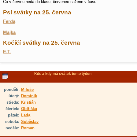
Co v červnu nedá do klasu, červenec nažene v času.
Psí svátky na 25. června
Ferda
Majka
Kočičí svátky na 25. června
E.T.
Kdo a kdy má svátek tento týden
pondělí:
Miluše
úterý:
Dominik
středa:
Kristián
čtvrtek:
Oldřiška
pátek:
Lada
sobota:
Soběslav
neděle:
Roman