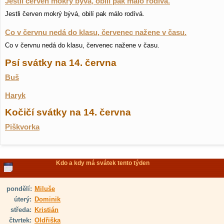
Jestli červen mokrý bývá, obilí pak málo rodívá.
Jestli červen mokrý bývá, obilí pak málo rodívá.
Co v červnu nedá do klasu, červenec nažene v času.
Co v červnu nedá do klasu, červenec nažene v času.
Psí svátky na 14. června
Buš
Haryk
Kočičí svátky na 14. června
Piškvorka
Kdo a kdy má svátek tento týden
pondělí:
Miluše
úterý:
Dominik
středa:
Kristián
čtvrtek:
Oldřiška