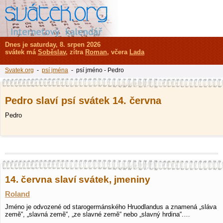
Dnes je saturday, 8. srpen 2026
svátek má
Soběslav
, zítra
Roman
, včera
Lada
Svatek.org
-
psí jména
- psí jméno - Pedro
Pedro slaví psí svátek 14. června
Pedro
14. června slaví svátek, jmeniny
Roland
Jméno je odvozené od starogermánského Hruodlandus a znamená „sláva
země“, „slavná země“, „ze slavné země“ nebo „slavný hrdina“.…