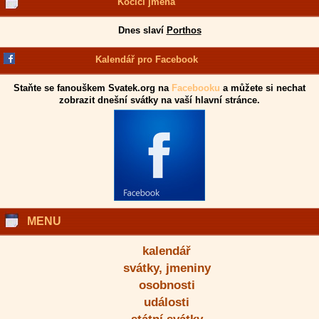
Kočičí jména
Dnes slaví
Porthos
Kalendář pro Facebook
Staňte se fanouškem Svatek.org na
Facebooku
a můžete si nechat
zobrazit dnešní svátky na vaší hlavní stránce.
MENU
kalendář
svátky, jmeniny
osobnosti
události