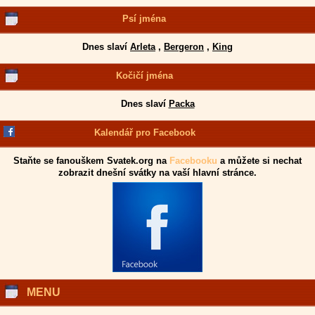
Psí jména
Dnes slaví
Arleta
,
Bergeron
,
King
Kočičí jména
Dnes slaví
Packa
Kalendář pro Facebook
Staňte se fanouškem Svatek.org na
Facebooku
a můžete si nechat
zobrazit dnešní svátky na vaší hlavní stránce.
MENU