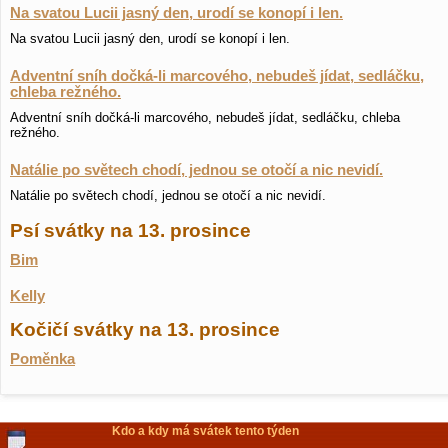
Na svatou Lucii jasný den, urodí se konopí i len.
Na svatou Lucii jasný den, urodí se konopí i len.
Adventní sníh dočká-li marcového, nebudeš jídat, sedláčku,
chleba režného.
Adventní sníh dočká-li marcového, nebudeš jídat, sedláčku, chleba
režného.
Natálie po světech chodí, jednou se otočí a nic nevidí.
Natálie po světech chodí, jednou se otočí a nic nevidí.
Psí svátky na 13. prosince
Bim
Kelly
Kočičí svátky na 13. prosince
Poměnka
Kdo a kdy má svátek tento týden