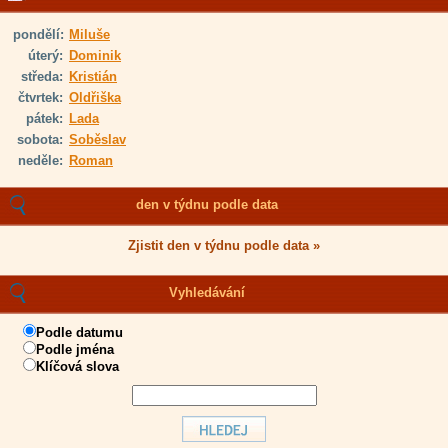
pondělí:
Miluše
úterý:
Dominik
středa:
Kristián
čtvrtek:
Oldřiška
pátek:
Lada
sobota:
Soběslav
neděle:
Roman
den v týdnu podle data
Zjistit den v týdnu podle data »
Vyhledávání
Podle datumu
Podle jména
Klíčová slova