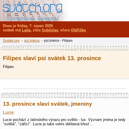
Dnes je friday, 7. srpen 2026
svátek má
Lada
, zítra
Soběslav
, včera
Oldřiška
Svatek.org
-
psí jména
- psí jméno - Filipes
Filipes slaví psí svátek 13. prosince
Filipes
13. prosince slaví svátek, jmeniny
Lucie
Lucie pochází z latinského výrazu pro světlo - lux. Význam jména je tedy
"světlá", "zářící". Lucie je také velmi oblíbená křesť…