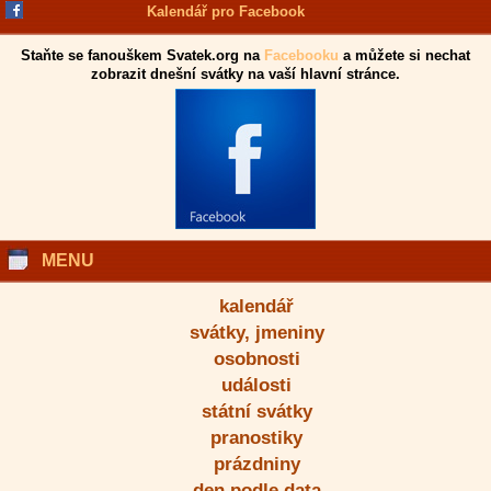
Kalendář pro Facebook
Staňte se fanouškem Svatek.org na
Facebooku
a můžete si nechat
zobrazit dnešní svátky na vaší hlavní stránce.
MENU
kalendář
svátky, jmeniny
osobnosti
události
státní svátky
pranostiky
prázdniny
den podle data