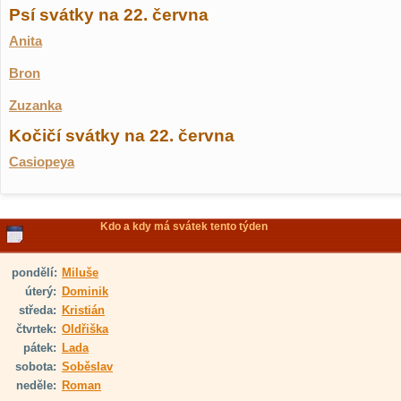
Psí svátky na 22. června
Anita
Bron
Zuzanka
Kočičí svátky na 22. června
Casiopeya
Kdo a kdy má svátek tento týden
pondělí:
Miluše
úterý:
Dominik
středa:
Kristián
čtvrtek:
Oldřiška
pátek:
Lada
sobota:
Soběslav
neděle:
Roman