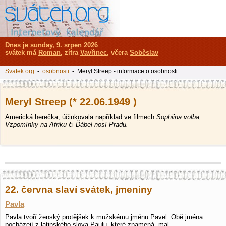
Dnes je sunday, 9. srpen 2026
svátek má
Roman
, zítra
Vavřinec
, včera
Soběslav
Svatek.org
-
osobnosti
- Meryl Streep - informace o osobnosti
Meryl Streep (* 22.06.1949 )
Americká herečka, účinkovala například ve filmech
Sophiina volba,
Vzpomínky na Afriku
či
Ďábel nosí Pradu.
22. června slaví svátek, jmeniny
Pavla
Pavla tvoří ženský protějšek k mužskému jménu Pavel. Obě jména
pocházejí z latinského slova Paulu, které znamená „mal…